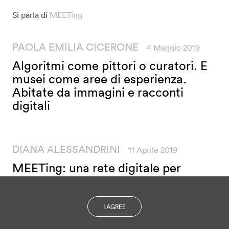
Si parla di
MEETing
PAOLA EMILIA CICERONE
4 Maggio 2019
Algoritmi come pittori o curatori. E
musei come aree di esperienza.
Abitate da immagini e racconti
digitali
DIANA ALESSANDRINI
11 Aprile 2019
MEETing: una rete digitale per
interpretare il futuro
I AGREE
SILVIA SCARAVAGGI
10 Aprile 2019