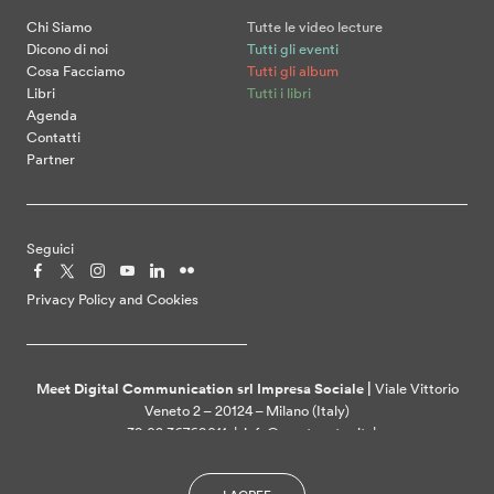
Chi Siamo
Tutte le video lecture
Dicono di noi
Tutti gli eventi
Cosa Facciamo
Tutti gli album
Libri
Tutti i libri
Agenda
Contatti
Partner
Seguici
Privacy Policy and Cookies
Meet Digital Communication srl Impresa Sociale |
Viale Vittorio
Veneto 2 – 20124 – Milano (Italy)
+39 02 36769011 | info@meetcenter.it |
meetdigitalcommunication@ztpec.it| VAT ID 07109390968