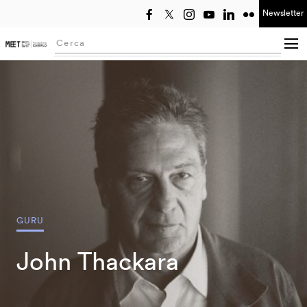
Newsletter
Seleziona anno
Searching...
GURU
John Thackara