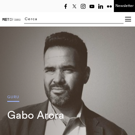
Newsletter
Seleziona anno
Searching...
GURU
Gabo Arora