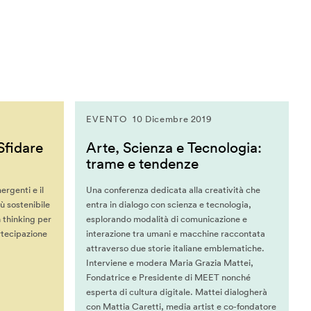
EVENTO
10 Dicembre 2019
Sfidare
Arte, Scienza e Tecnologia:
trame e tendenze
ergenti e il
Una conferenza dedicata alla creatività che
ù sostenibile
entra in dialogo con scienza e tecnologia,
 thinking per
esplorando modalità di comunicazione e
rtecipazione
interazione tra umani e macchine raccontata
attraverso due storie italiane emblematiche.
Interviene e modera Maria Grazia Mattei,
Fondatrice e Presidente di MEET nonché
esperta di cultura digitale. Mattei dialogherà
con Mattia Caretti, media artist e co-fondatore