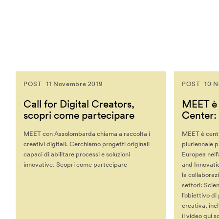
Kevin B. Lee
Koert Van Mensvoort
Koert Van Mensvoort
Kohei Ogawa
Lawrence Lessig
Lawrence Liang
POST
11 Novembre 2019
POST
10 N
Lev Manovich
Call for Digital Creators,
MEET è
Linda Vlassenrood
scopri come partecipare
Center: 
Lining Yao
Luc Courchesne
MEET con Assolombarda chiama a raccolta i
MEET è centr
creativi digitali. Cerchiamo progetti originali
pluriennale 
Luca Gambardella
capaci di abilitare processi e soluzioni
Europea nell
Luigi Ferrara
innovative. Scopri come partecipare
and Innovati
la collaboraz
Malik El Bay
settori: Scie
Manuel Castells
l’obiettivo d
creativa, inc
Marcus Wendt
il video qui 