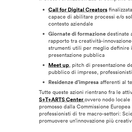
Call for Digital Creators
Geoff Mulgan
finalizzata
capace di abilitare processi e/o so
Georges Amar
contesto aziendale
Gilles Jobin
Giornate di formazione
destinate a
Giorgia Lupi
rapporto tra creatività-innovazione
Giuliana Bruno
strumenti utili per meglio definire 
Glenn Lyons
presentazione pubblica
Golan Levin
Meet up
, pitch di presentazione d
Helen Boaden
pubblico di imprese, professionisti
Hiroshi Ishii
Residenze d’impresa
afferenti al t
Honor Harger
Tutte queste azioni rientrano fra le att
Hsin-Chien Huang
S+T+ARTS Center
ovvero nodo locale
promosso dalla Commissione Europea 
Italo Rota
professionisti di tre macro-settori: Sci
Jack Horner
promuovere
un’innovazione più creativa
Jamie Metzl