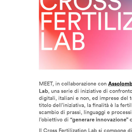
Denis Santachiara
Derrick De Kerckhove
Don Norman
Donatella Della Ratta
Edgar Morin
Eduardo Kac
Emanuele Micheli
Fabio Novembre
Foteini Agrafioti
Assolomb
MEET, in collaborazione con
Francesco Paulo Marconi
Lab
, una serie di iniziative di confron
Francis Ford Coppola
digitali, italiani e non, ed imprese del
titolo dell’iniziativa, la finalità è la fe
Frank Rose
scambio di prassi, linguaggi e process
Freddy Paul Grunert
“generare innovazione” c
l’obiettivo di
Gabo Arora
Il Cross Fertilization Lab si compone di 
Geert Lovink