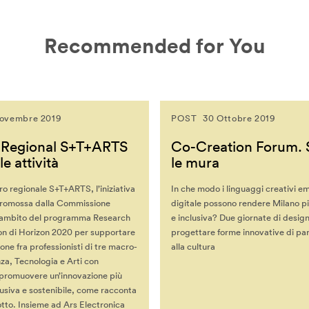
Recommended for You
ovembre 2019
POST
30 Ottobre 2019
 Regional S+T+ARTS
Co-Creation Forum. 
le attività
le mura
o regionale S+T+ARTS, l’iniziativa
In che modo i linguaggi creativi em
promossa dalla Commissione
digitale possono rendere Milano pi
’ambito del programma Research
e inclusiva? Due giornate di design
on di Horizon 2020 per supportare
progettare forme innovative di pa
ione fra professionisti di tre macro-
alla cultura
nza, Tecnologia e Arti con
i promuovere un’innovazione più
lusiva e sostenibile, come racconta
sotto. Insieme ad Ars Electronica