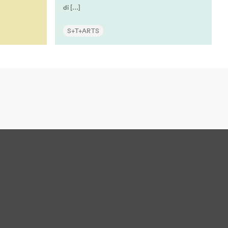
di […]
S+T+ARTS