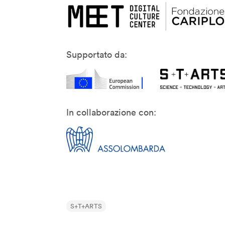
Jane McGonigal
Jaron Lanier
Jeff Gomez
Jeffrey Schnapp
Supportato da:
Jeffrey Shaw
John Lasseter
John Maeda
John Thackara
In collaborazione con:
John Tolva
Joichi Ito
Jonathan Woetzel
Kaiser Kuo
Karan Singh
Keiichi Matsuda
S+T+ARTS
Kenya Hara