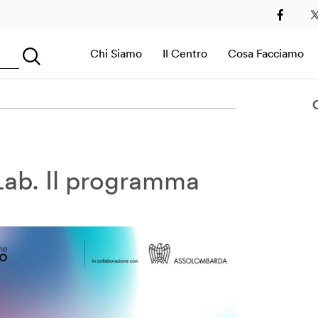
2
2013
2014
2015
2016
2017
2018
2019
Chi Siamo
Il Centro
Cosa Facciamo
Searching...
Sala Immersiva
 Lab. Il programma