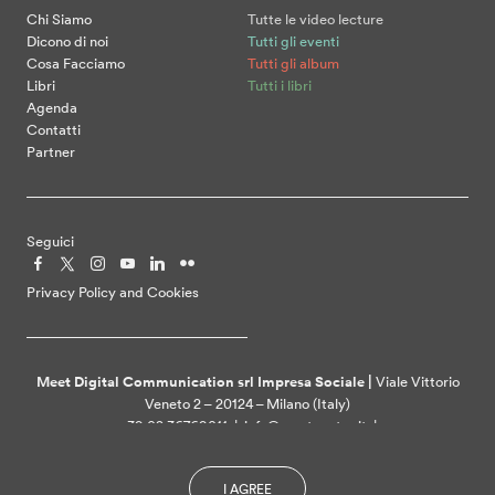
Chi Siamo
Tutte le video lecture
Dicono di noi
Tutti gli eventi
Cosa Facciamo
Tutti gli album
Libri
Tutti i libri
Agenda
Contatti
Partner
Seguici
Privacy Policy and Cookies
Meet Digital Communication srl Impresa Sociale |
Viale Vittorio
Veneto 2 – 20124 – Milano (Italy)
+39 02 36769011 | info@meetcenter.it |
meetdigitalcommunication@ztpec.it| VAT ID 07109390968
I AGREE