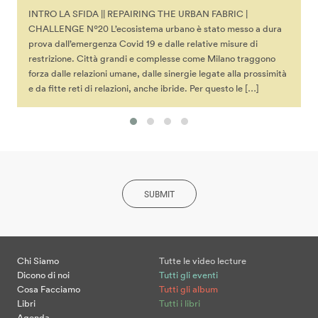
INTRO LA SFIDA || REPAIRING THE URBAN FABRIC |
CHALLENGE Nº20 L’ecosistema urbano è stato messo a dura
prova dall’emergenza Covid 19 e dalle relative misure di
restrizione. Città grandi e complesse come Milano traggono
forza dalle relazioni umane, dalle sinergie legate alla prossimità
e da fitte reti di relazioni, anche ibride. Per questo le […]
SUBMIT
Chi Siamo
Tutte le video lecture
Dicono di noi
Tutti gli eventi
Cosa Facciamo
Tutti gli album
Libri
Tutti i libri
Agenda