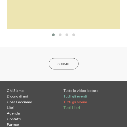
SUBMIT
Chi Siamo
Tutte le video lecture
Dicono di noi
Tutti gli eventi
Cosa Facciamo
Tutti gli album
Libri
Tutti i libri
Agenda
Contatti
Partner