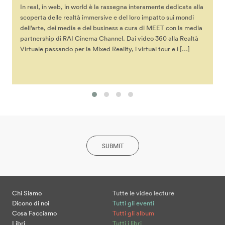
In real, in web, in world è la rassegna interamente dedicata alla
scoperta delle realtà immersive e del loro impatto sui mondi
dell’arte, dei media e del business a cura di MEET con la media
partnership di RAI Cinema Channel. Dai video 360 alla Realtà
Virtuale passando per la Mixed Reality, i virtual tour e i […]
SUBMIT
Chi Siamo
Tutte le video lecture
Dicono di noi
Tutti gli eventi
Cosa Facciamo
Tutti gli album
Libri
Tutti i libri