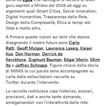
guru ospitati a Milano dal 2005 ad oggi su
argomenti quali Smart Cities, Social Innovation,
Digital Humanities, Trasparenza della Rete,
Design della Complessità, Etica ai tempi del
Web e molto altro.
A firmare queste visioni sui temi che stanno
disegnando il nostro futuro sono
Carlo
Ratti
,
Geoff Mulgan
,
Lawrence Lessig,
Kaiser
Kuo
,
Don Norman
,
Derrick de
Kerckhove
,
Zygmunt Bauman
,
Edgar Morin
,
Mimi
Ito
e
Jeffrey Schnapp
. Figure chiave della storia
di MtMG le cui parole sono accompagnate su
carta dalle sollecitazioni raccolte su
Twitter durante l’intervento.
La raccolta restituisce case histories, scenari,
previsioni, dati e anche tante domande,
amalgamandoli con l’interattività della rete.