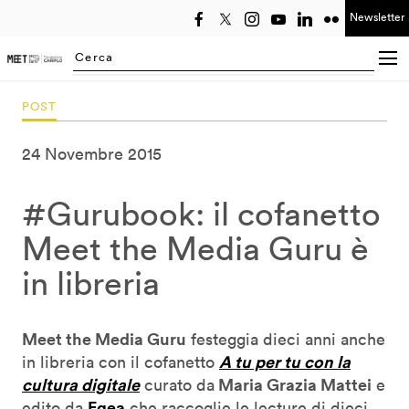
Newsletter
Seleziona anno
Searching...
POST
24 Novembre 2015
#Gurubook: il cofanetto
Meet the Media Guru è
in libreria
Meet the Media Guru
festeggia dieci anni anche
A tu per tu con la
in libreria con il cofanetto
cultura digitale
Maria Grazia Mattei
curato da
e
Egea
edito da
che raccoglie le lecture di dieci