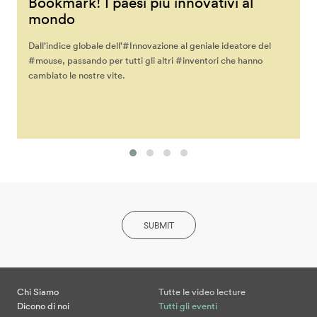
Bookmark! I paesi più innovativi al
mondo
Dall’indice globale dell’#Innovazione al geniale ideatore del
#mouse, passando per tutti gli altri #inventori che hanno
cambiato le nostre vite.
SUBMIT
Chi Siamo
Tutte le video lecture
Dicono di noi
Tutti gli eventi