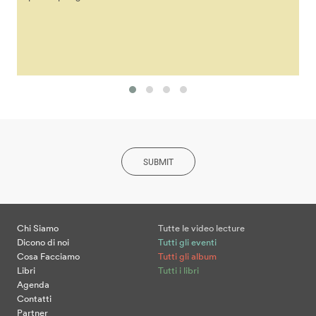
SUBMIT
Chi Siamo
Tutte le video lecture
Dicono di noi
Tutti gli eventi
Cosa Facciamo
Tutti gli album
Libri
Tutti i libri
Agenda
Contatti
Partner