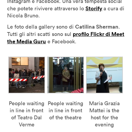
Instagram e Facebook. Una vera tempesta social
Storify
che potete rivivere attraverso lo
a cura di
Nicola Bruno.
Catilina Sherman
Le foto della gallery sono di
.
profilo Flickr di Meet
Tutti gli altri scatti sono sul
the Media Guru
e Facebook.
People waiting
People waiting
Maria Grazia
in line in front
in line in front
Mattei is the
of Teatro Dal
of the theatre
host for the
Verme
evening