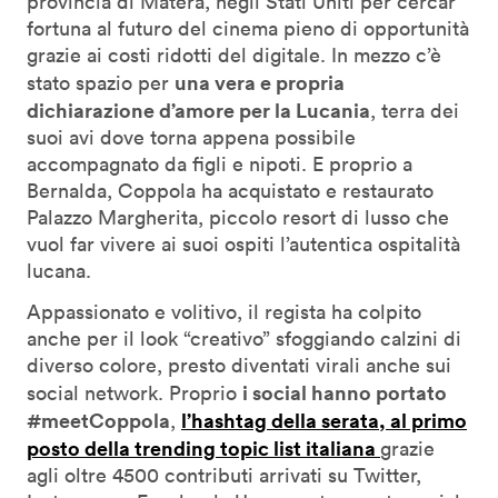
provincia di Matera, negli Stati Uniti per cercar
fortuna al futuro del cinema pieno di opportunità
grazie ai costi ridotti del digitale. In mezzo c’è
una vera e propria
stato spazio per
dichiarazione d’amore per la Lucania
, terra dei
suoi avi dove torna appena possibile
accompagnato da figli e nipoti. E proprio a
Bernalda, Coppola ha acquistato e restaurato
Palazzo Margherita, piccolo resort di lusso che
vuol far vivere ai suoi ospiti l’autentica ospitalità
lucana.
Appassionato e volitivo, il regista ha colpito
anche per il look “creativo” sfoggiando calzini di
diverso colore, presto diventati virali anche sui
i social hanno portato
social network. Proprio
#meetCoppola
l’hashtag della serata, al primo
,
posto della trending topic list italiana
grazie
agli oltre 4500 contributi arrivati su Twitter,