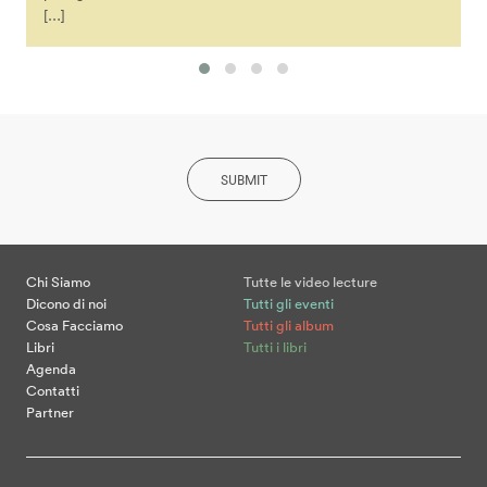
[…]
SUBMIT
Chi Siamo
Tutte le video lecture
Dicono di noi
Tutti gli eventi
Cosa Facciamo
Tutti gli album
Libri
Tutti i libri
Agenda
Contatti
Partner