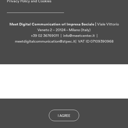
Privacy Policy and Cookies
Meet Digital Communication srl Impresa Sociale |
Viale Vittorio
Veneto 2 – 20124 – Milano (Italy)
+39 02 36769011 | info@meetcenter.it |
meetdigitalcommunication@ztpec.it| VAT ID 07109390968
I AGREE