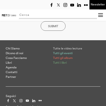
Newsletter
Seleziona anno
Searching...
SUBMIT
Chi Siamo
Tutte le video lecture
Dicono di noi
Tutti gli eventi
Cosa Facciamo
Tutti gli album
Libri
Tutti i libri
Agenda
Contatti
Partner
Seguici