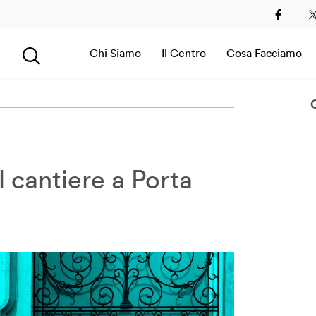
2
2013
2014
2015
2016
2017
2018
2019
Chi Siamo
Il Centro
Cosa Facciamo
Searching...
Sala Immersiva
l cantiere a Porta