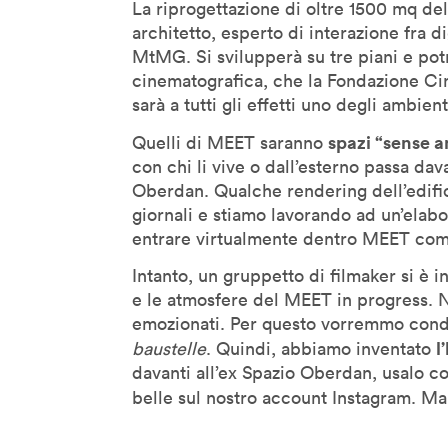
La riprogettazione di oltre 1500 mq del
Geoff Mulgan
architetto, esperto di interazione fra di
MtMG. Si svilupperà su tre piani e pot
Georges Amar
cinematografica, che la Fondazione Cin
Gilles Jobin
sarà a tutti gli effetti uno degli ambien
Giorgia Lupi
spazi “sense 
Quelli di MEET saranno
Giuliana Bruno
con chi li vive o dall’esterno passa dava
Glenn Lyons
Oberdan. Qualche rendering dell’edifi
Golan Levin
giornali e stiamo lavorando ad un’ela
entrare virtualmente dentro MEET come
Helen Boaden
Hiroshi Ishii
Intanto, un gruppetto di filmaker si è in
e le atmosfere del MEET in progress. N
Honor Harger
emozionati. Per questo vorremmo cond
Hsin-Chien Huang
l
baustelle
. Quindi, abbiamo inventato
Italo Rota
davanti all’ex Spazio Oberdan, usalo c
Jack Horner
belle sul nostro account Instagram. M
Jamie Metzl