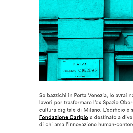
Denis Santachiara
Derrick De Kerckhove
Don Norman
Donatella Della Ratta
Edgar Morin
Eduardo Kac
Emanuele Micheli
Fabio Novembre
Foteini Agrafioti
Francesco Paulo Marconi
Se bazzichi in Porta Venezia, lo avrai n
Francis Ford Coppola
lavori per trasformare l’ex Spazio Ober
Frank Rose
cultura digitale di Milano. L’edificio è 
Freddy Paul Grunert
Fondazione Cariplo
e destinato a dive
di chi ama l’innovazione human-center
Gabo Arora
Geert Lovink