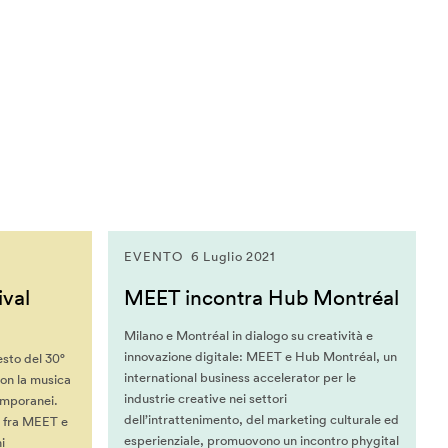
EVENTO
6 Luglio 2021
ival
MEET incontra Hub Montréal
Milano e Montréal in dialogo su creatività e
innovazione digitale: MEET e Hub Montréal, un
esto del 30°
international business accelerator per le
con la musica
industrie creative nei settori
emporanei.
dell’intrattenimento, del marketing culturale ed
e fra MEET e
esperienziale, promuovono un incontro phygital
i