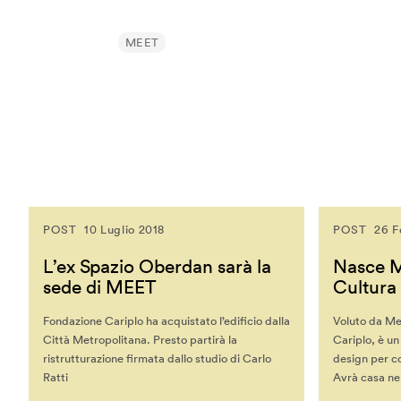
Jane McGonigal
Jaron Lanier
MEET
Jeff Gomez
Jeffrey Schnapp
Jeffrey Shaw
John Lasseter
John Maeda
John Thackara
John Tolva
POST
10 Luglio 2018
POST
26 F
Joichi Ito
L’ex Spazio Oberdan sarà la
Nasce ME
Jonathan Woetzel
sede di MEET
Cultura 
Kaiser Kuo
Fondazione Cariplo ha acquistato l’edificio dalla
Voluto da Me
Karan Singh
Città Metropolitana. Presto partirà la
Cariplo, è un
Keiichi Matsuda
ristrutturazione firmata dallo studio di Carlo
design per col
Kenya Hara
Ratti
Avrà casa ne