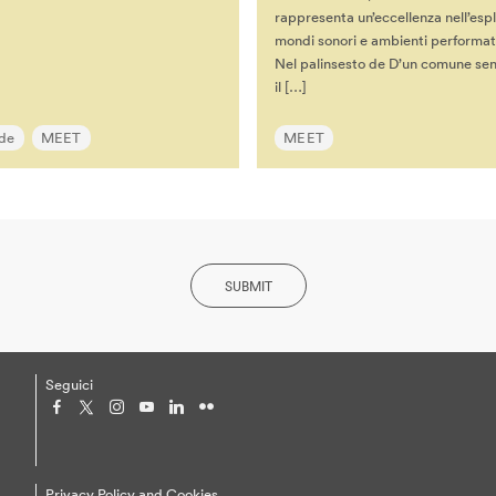
rappresenta un’eccellenza nell’esp
mondi sonori e ambienti performativ
Nel palinsesto de D’un comune sen
il […]
ide
MEET
MEET
SUBMIT
Seguici
Privacy Policy and Cookies