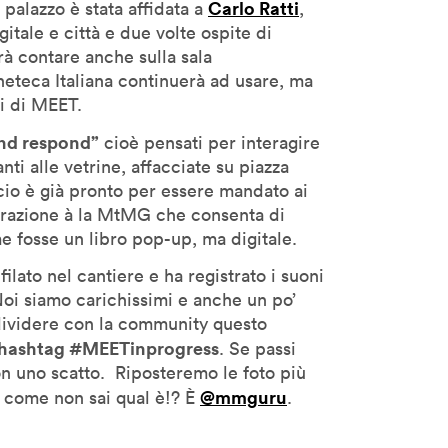
Carlo Ratti
 palazzo è stata affidata a
,
gitale e città e due volte ospite di
rà contare anche sulla sala
eteca Italiana continuerà ad usare, ma
ti di MEET.
and respond”
cioè pensati per interagire
nti alle vetrine, affacciate su piazza
cio è già pronto per essere mandato ai
borazione à la MtMG che consenta di
 fosse un libro pop-up, ma digitale.
filato nel cantiere e ha registrato i suoni
oi siamo carichissimi e anche un po’
ividere con la community questo
’hashtag #MEETinprogress
. Se passi
on uno scatto. Riposteremo le foto più
@mmguru
a come non sai qual è!? È
.