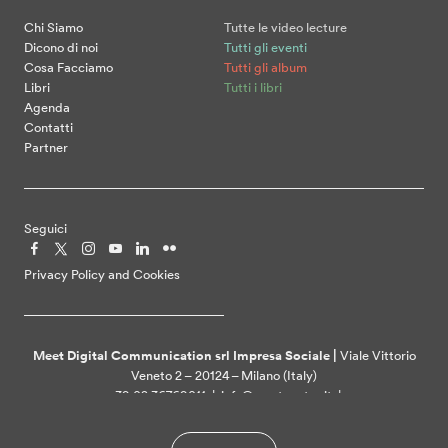
Chi Siamo
Tutte le video lecture
Dicono di noi
Tutti gli eventi
Cosa Facciamo
Tutti gli album
Libri
Tutti i libri
Agenda
Contatti
Partner
Seguici
Privacy Policy and Cookies
Meet Digital Communication srl Impresa Sociale |
Viale Vittorio
Veneto 2 – 20124 – Milano (Italy)
+39 02 36769011 | info@meetcenter.it |
meetdigitalcommunication@ztpec.it| VAT ID 07109390968