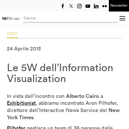
Newsletter
Seleziona anno
Searching...
POST
24 Aprile 2013
Le 5W dell’Information
Visualization
Alberto Cairo
In vista dell’incontro con
a
Exhibitionist
, abbiamo incontrato Aron Pilhofer,
New
direttore dell’Interactive News Service del
York Times
.
Pilhofer
gestisce un team di 36 persone dalle