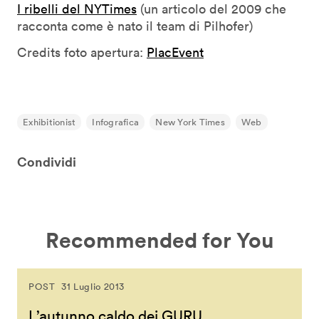
I ribelli del NYTimes
(un articolo del 2009 che
racconta come è nato il team di Pilhofer)
Credits foto apertura:
PlacEvent
Exhibitionist
Infografica
New York Times
Web
Condividi
Recommended for You
POST
31 Luglio 2013
L’autunno caldo dei GURU