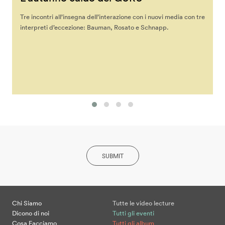
Tre incontri all’insegna dell’interazione con i nuovi media con tre
interpreti d’eccezione: Bauman, Rosato e Schnapp.
SUBMIT
Chi Siamo
Tutte le video lecture
Dicono di noi
Tutti gli eventi
Cosa Facciamo
Tutti gli album