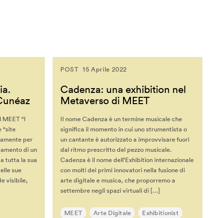
POST
15 Aprile 2022
ia.
Cadenza: una exhibition nel
 Cunéaz
Metaverso di MEET
il MEET “I
Il nome Cadenza è un termine musicale che
 “site
significa il momento in cui uno strumentista o
itamente per
un cantante è autorizzato a improvvisare fuori
etamento di un
dal ritmo prescritto del pezzo musicale.
a tutta la sua
Cadenza è il nome dell’Exhibition internazionale
elle sue
con molti dei primi innovatori nella fusione di
e visibile,
arte digitale e musica, che proporremo a
settembre negli spazi virtuali di […]
MEET
Arte Digitale
Exhibitionist