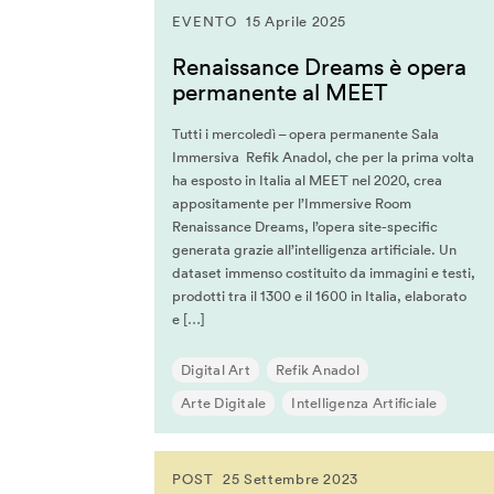
Kevin B. Lee
EVENTO
15 Aprile 2025
Koert Van Mensvoort
Renaissance Dreams è opera
Koert Van Mensvoort
permanente al MEET
Kohei Ogawa
Tutti i mercoledì – opera permanente Sala
Lawrence Lessig
Immersiva Refik Anadol, che per la prima volta
Lawrence Liang
ha esposto in Italia al MEET nel 2020, crea
Lev Manovich
appositamente per l’Immersive Room
Renaissance Dreams, l’opera site-specific
Linda Vlassenrood
generata grazie all’intelligenza artificiale. Un
Lining Yao
dataset immenso costituito da immagini e testi,
prodotti tra il 1300 e il 1600 in Italia, elaborato
Luc Courchesne
e […]
Luca Gambardella
Luigi Ferrara
Digital Art
Refik Anadol
Malik El Bay
Arte Digitale
Intelligenza Artificiale
Manuel Castells
Marcus Wendt
POST
25 Settembre 2023