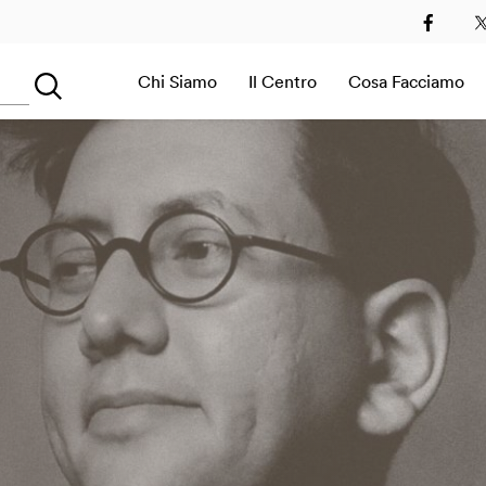
2
2013
2014
2015
2016
2017
2018
2019
Chi Siamo
Il Centro
Cosa Facciamo
Searching...
Sala Immersiva