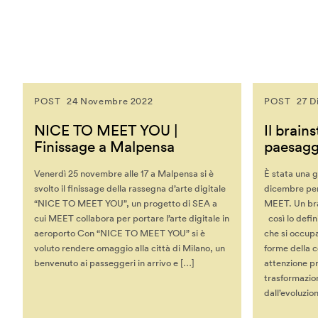
Morihiro Harano
Moses Znaimer
Mugendi K. M’Rithaa
Nancy Proctor
Nao Tokui
POST
24 Novembre 2022
POST
27 D
Noah Raford
NICE TO MEET YOU |
Il brain
Omar Rashid
Finissage a Malpensa
paesaggi
Paola Antonelli
Venerdì 25 novembre alle 17 a Malpensa si è
È stata una g
Paolo Iabichino
svolto il finissage della rassegna d’arte digitale
dicembre per
“NICE TO MEET YOU”, un progetto di SEA a
MEET. Un bra
Paolo Rosa
cui MEET collabora per portare l’arte digitale in
così lo defi
Patricia De Vries
aeroporto Con “NICE TO MEET YOU” si è
che si occupa
voluto rendere omaggio alla città di Milano, un
forme della 
Paul Daugherty
benvenuto ai passeggeri in arrivo e […]
attenzione pr
Peter Brantley
trasformazion
Rebecca Allen
dall’evoluzio
Refik Anadol