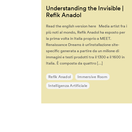
Marie-Anne Fontenier
Understanding the Invisible |
Marilouise Kroker
Refik Anadol
Mark Curtis
Read the english version here Media artist fra i
Mark Rolston
più noti al mondo, Refik Anadol ha esposto per
Maryanne Wolf
la prima volta in Italia proprio a MEET.
Renaissance Dreams è un’installazione site-
Massimo Banzi
specific generata a partire da un milione di
Massimo Sideri
immagini e testi prodotti tra il 1300 e il 1600 in
Italia. È composta da quattro […]
Maurice Benayoun
Mauro Martino
Refik Anadol
Immersive Room
Michel Reilhac
Intelligenza Artificiale
Mimi Ito
MinaLima
Miri Chekhanovich E Édit
Jorisch
Moeed Ahmad
Monica Bello