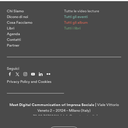
Chi Siamo
Tutte le video lecture
Dicono di noi
Tutti gli eventi
Cosa Facciamo
Tutti gli album
Libri
Tutti i libri
Agenda
Contatti
Partner
Seguici
Privacy Policy and Cookies
Meet Digital Communication srl Impresa Sociale |
Viale Vittorio
Veneto 2 – 20124 – Milano (Italy)
+39 02 36769011 | info@meetcenter.it |
meetdigitalcommunication@ztpec.it| VAT ID 07109390968