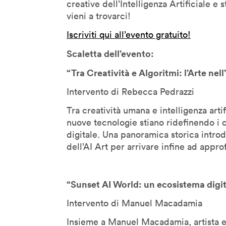
Kevin B. Lee
creative dell’Intelligenza Artificiale e 
vieni a trovarci!
Koert Van Mensvoort
Koert Van Mensvoort
Iscriviti qui all’evento gratuito!
Kohei Ogawa
Scaletta dell’evento:
Lawrence Lessig
“Tra Creatività e Algoritmi: l’Arte nel
Lawrence Liang
Intervento di Rebecca Pedrazzi
Lev Manovich
Linda Vlassenrood
Tra creatività umana e intelligenza art
nuove tecnologie stiano ridefinendo i co
Lining Yao
digitale. Una
panoramica storica introd
Luc Courchesne
dell’AI Art per arrivare infine ad appr
Luca Gambardella
Luigi Ferrara
“Sunset AI World: un ecosistema digit
Malik El Bay
Manuel Castells
Intervento di Manuel Macadamia
Marcus Wendt
Insieme a Manuel Macadamia, artista e 