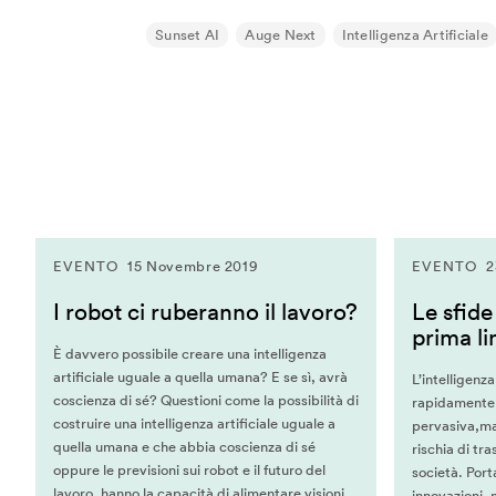
Morihiro Harano
Sunset AI
Auge Next
Intelligenza Artificiale
Moses Znaimer
Mugendi K. M’Rithaa
Nancy Proctor
Nao Tokui
Noah Raford
Omar Rashid
Paola Antonelli
EVENTO
15 Novembre 2019
EVENTO
2
Paolo Iabichino
I robot ci ruberanno il lavoro?
Le sfide
Paolo Rosa
prima lin
È davvero possibile creare una intelligenza
Patricia De Vries
artificiale uguale a quella umana? E se sì, avrà
L’intelligenza
Paul Daugherty
coscienza di sé? Questioni come la possibilità di
rapidamente n
Peter Brantley
costruire una intelligenza artificiale uguale a
pervasiva,ma
quella umana e che abbia coscienza di sé
rischia di t
Rebecca Allen
oppure le previsioni sui robot e il futuro del
società. Port
Refik Anadol
lavoro, hanno la capacità di alimentare visioni
innovazioni, 