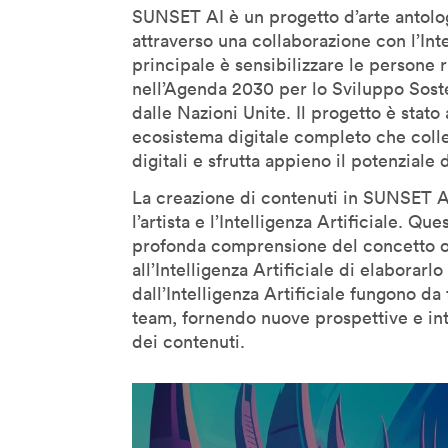
SUNSET AI è un progetto d’arte antolo
Geoff Mulgan
attraverso una collaborazione con l’Inte
Georges Amar
principale è sensibilizzare le persone r
nell’Agenda 2030 per lo Sviluppo Soste
Gilles Jobin
dalle Nazioni Unite. Il progetto è stat
Giorgia Lupi
ecosistema digitale completo che coll
Giuliana Bruno
digitali e sfrutta appieno il potenziale
Glenn Lyons
La creazione di contenuti in SUNSET 
Golan Levin
l’artista e l’Intelligenza Artificiale. 
Helen Boaden
profonda comprensione del concetto ori
all’Intelligenza Artificiale di elaborarl
Hiroshi Ishii
dall’Intelligenza Artificiale fungono da f
Honor Harger
team, fornendo nuove prospettive e intu
Hsin-Chien Huang
dei contenuti.
Italo Rota
Jack Horner
Jamie Metzl