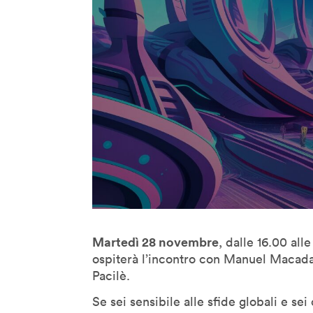
Jane McGonigal
Jaron Lanier
Jeff Gomez
Jeffrey Schnapp
Jeffrey Shaw
John Lasseter
John Maeda
John Thackara
John Tolva
Joichi Ito
Jonathan Woetzel
Kaiser Kuo
Martedì 28 novembre
, dalle 16.00 all
Karan Singh
ospiterà l’incontro con Manuel Macad
Keiichi Matsuda
Pacilè.
Kenya Hara
Se sei sensibile alle sfide globali e sei