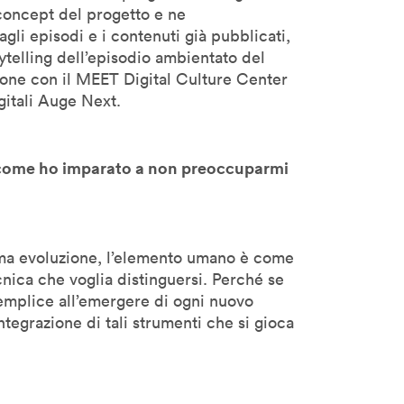
concept del progetto e ne
agli episodi e i contenuti già pubblicati,
rytelling dell’episodio ambientato del
zione con il MEET Digital Culture Center
gitali Auge Next.
: come ho imparato a non preoccuparmi
sima evoluzione, l’elemento umano è come
cnica che voglia distinguersi.
Perché se
semplice all’emergere di ogni nuovo
ntegrazione di tali strumenti che si gioca
h