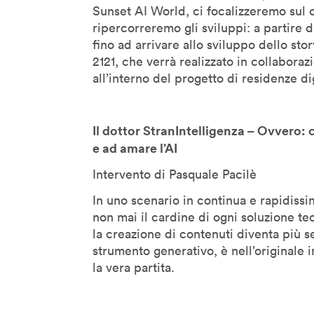
Marie-Anne Fontenier
Sunset AI World, ci focalizzeremo sul 
Marilouise Kroker
ripercorreremo gli sviluppi: a partire d
fino ad arrivare allo sviluppo dello sto
Mark Curtis
2121, che verrà realizzato in collabora
Mark Rolston
all’interno del progetto di residenze di
Maryanne Wolf
Massimo Banzi
Il dottor StranIntelligenza – Ovvero
Massimo Sideri
e ad amare l’AI
Maurice Benayoun
Mauro Martino
Intervento di Pasquale Pacilè
Michel Reilhac
In uno scenario in continua e rapidis
Mimi Ito
non mai il cardine di ogni soluzione te
la creazione di contenuti diventa più 
MinaLima
strumento generativo, è nell’originale i
Miri Chekhanovich E Édit
Jorisch
la vera partita.
Moeed Ahmad
Monica Bello