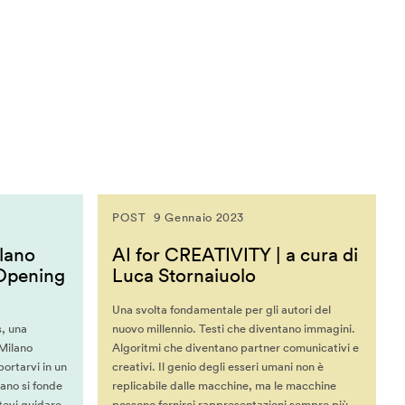
POST
9 Gennaio 2023
ilano
AI for CREATIVITY | a cura di
 Opening
Luca Stornaiuolo
Una svolta fondamentale per gli autori del
s, una
nuovo millennio. Testi che diventano immagini.
 Milano
Algoritmi che diventano partner comunicativi e
ortarvi in un
creativi. Il genio degli esseri umani non è
ano si fonde
replicabile dalle macchine, ma le macchine
atevi guidare
possono fornirci rappresentazioni sempre più