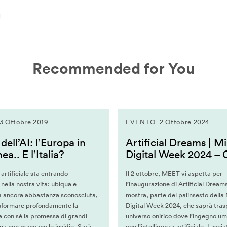
Recommended for You
3 Ottobre 2019
EVENTO
2 Ottobre 2024
 dell’AI: l’Europa in
Artificial Dreams | M
ea.. E l’Italia?
Digital Week 2024 –
 artificiale sta entrando
Il 2 ottobre, MEET vi aspetta per
ella nostra vita: ubiqua e
l’inaugurazione di Artificial Dream
 ancora abbastanza sconosciuta,
mostra, parte del palinsesto della
rasformare profondamente la
Digital Week 2024, che saprà trasp
a con sé la promessa di grandi
universo onirico dove l’ingegno um
ma non mancano le insidie. Sarà
con l’intelligenza artificiale. Lasci