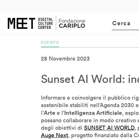
m
uTube
2005
LinkedIn
2006
Flickr
2007
2008
2009
2010
2011
201
Bill Moggridge
Bj Fogg
Bob Dorf
Bob Wilson
EVENTO
Brendan McGetrick
Carlo Ratti
28 Novembre 2023
Carlotta De Bevilacqua
Claudio Tessone
Sunset AI World: inc
Corey Timpson
Cory Doctorow
Informare e coinvolgere il pubblico rig
Cristiano Ceccato
sostenibile stabiliti nell’Agenda 2030 e
Cristina Giotto Boggia
Arte
Intelligenza Artificiale
l’
e l’
, espl
possano collaborare in modo creativo e
Daan Roosegaarde
degli obiettivi di
SUNSET AI WORLD
, 
Daito Manabe
Auge Next
, progetto finanziato dalla
David Pescovitz