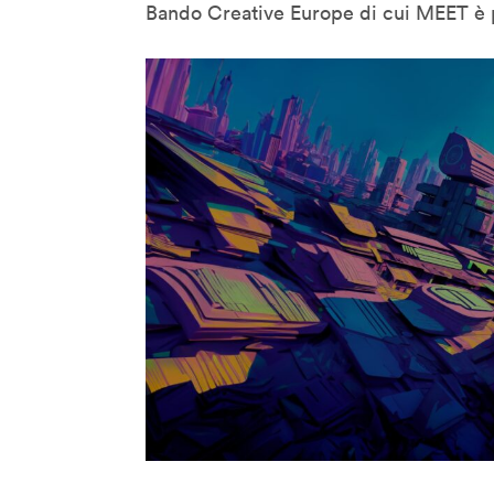
Bando Creative Europe di cui MEET è 
Denis Santachiara
Derrick De Kerckhove
Don Norman
Donatella Della Ratta
Edgar Morin
Eduardo Kac
Emanuele Micheli
Fabio Novembre
Foteini Agrafioti
Francesco Paulo Marconi
Francis Ford Coppola
Frank Rose
Freddy Paul Grunert
Gabo Arora
Geert Lovink