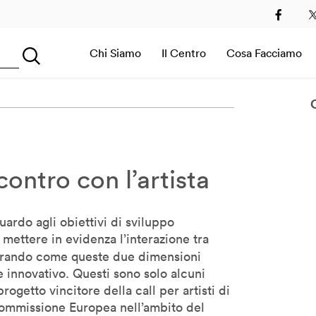
2
2013
2014
2015
2016
2017
2018
2019
Chi Siamo
Il Centro
Cosa Facciamo
Searching...
Sala Immersiva
ontro con l’artista
uardo agli obiettivi di sviluppo
 mettere in evidenza l’interazione tra
orando come queste due dimensioni
 innovativo. Questi sono solo alcuni
progetto vincitore della call per artisti di
 Commissione Europea nell’ambito del