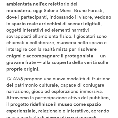
ambientata nell’ex refettorio del
monastero,
oggi Salone Mons. Bruno Foresti,
vedono
dove i partecipanti, indossando il visore,
lo spazio reale arricchirsi di scenari digitali
,
oggetti interattivi ed elementi narrativi
sovrapposti all’ambiente fisico. I giocatori sono
chiamati a collaborare, muoversi nello spazio e
risolvere
interagire con la realtà mista per
enigmi e accompagnare il protagonista — un
giovane frate — alla scoperta della verità sulle
proprie origini.
CLAVIS
propone una nuova modalità di fruizione
del patrimonio culturale, capace di coniugare
narrazione, gioco ed esplorazione immersiva.
Attraverso la partecipazione attiva del pubblico,
ridefinisce il museo come spazio
il progetto
esperienziale
, relazionale e interattivo, aprendo
di vivere gli spazi museali
nuove modalità
.