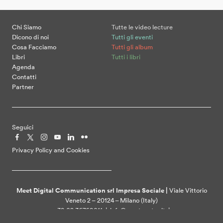
Chi Siamo
Tutte le video lecture
Dicono di noi
Tutti gli eventi
Cosa Facciamo
Tutti gli album
Libri
Tutti i libri
Agenda
Contatti
Partner
Seguici
Privacy Policy and Cookies
Meet Digital Communication srl Impresa Sociale |
Viale Vittorio
Veneto 2 – 20124 – Milano (Italy)
+39 02 36769011 | info@meetcenter.it |
meetdigitalcommunication@ztpec.it| VAT ID 07109390968