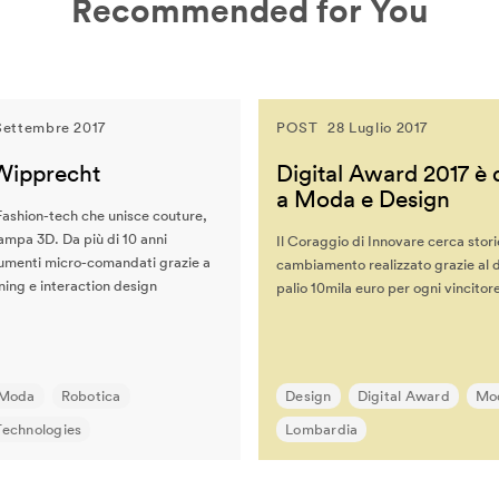
Recommended for You
Settembre 2017
POST
28 Luglio 2017
Wipprecht
Digital Award 2017 è 
a Moda e Design
Fashion-tech che unisce couture,
ampa 3D. Da più di 10 anni
Il Coraggio di Innovare cerca stori
umenti micro-comandati grazie a
cambiamento realizzato grazie al di
ning e interaction design
palio 10mila euro per ogni vincitor
Moda
Robotica
Design
Digital Award
Mo
echnologies
Lombardia