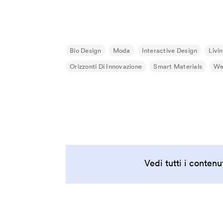
Geoff Mulgan
Georges Amar
Gilles Jobin
Bio Design
Moda
Interactive Design
Livi
Giorgia Lupi
Orizzonti Di Innovazione
Smart Materials
We
Giuliana Bruno
Glenn Lyons
Golan Levin
Helen Boaden
Hiroshi Ishii
Honor Harger
Vedi tutti i contenu
Hsin-Chien Huang
Italo Rota
Jack Horner
Jamie Metzl