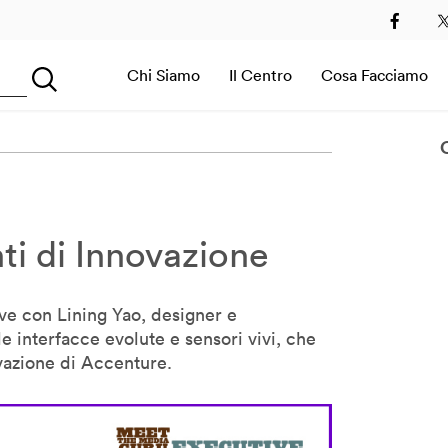
2
2013
2014
2015
2016
2017
2018
2019
Chi Siamo
Il Centro
Cosa Facciamo
Searching...
Sala Immersiva
nti di Innovazione
e con Lining Yao, designer e
e interfacce evolute e sensori vivi, che
ovazione di Accenture.