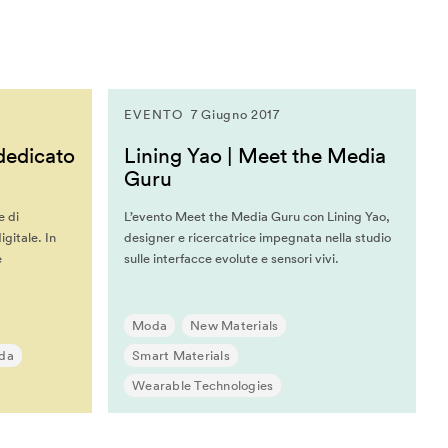
EVENTO
7 Giugno 2017
dedicato
Lining Yao | Meet the Media
Guru
e di
L’evento Meet the Media Guru con Lining Yao,
gitale. In
designer e ricercatrice impegnata nella studio
e
sulle interfacce evolute e sensori vivi.
Moda
New Materials
da
Smart Materials
Wearable Technologies