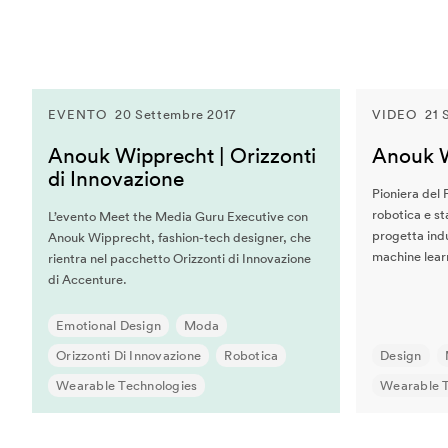
Jane McGonigal
Jaron Lanier
Jeff Gomez
Jeffrey Schnapp
EVENTO
20 Settembre 2017
VIDEO
21 
Jeffrey Shaw
Anouk Wipprecht | Orizzonti
Anouk 
John Lasseter
di Innovazione
John Maeda
Pioniera del 
John Thackara
robotica e st
L’evento Meet the Media Guru Executive con
progetta ind
Anouk Wipprecht, fashion-tech designer, che
John Tolva
machine lear
rientra nel pacchetto Orizzonti di Innovazione
Joichi Ito
di Accenture.
Jonathan Woetzel
Emotional Design
Moda
Kaiser Kuo
Orizzonti Di Innovazione
Robotica
Design
Karan Singh
Wearable Technologies
Wearable T
Keiichi Matsuda
Kenya Hara