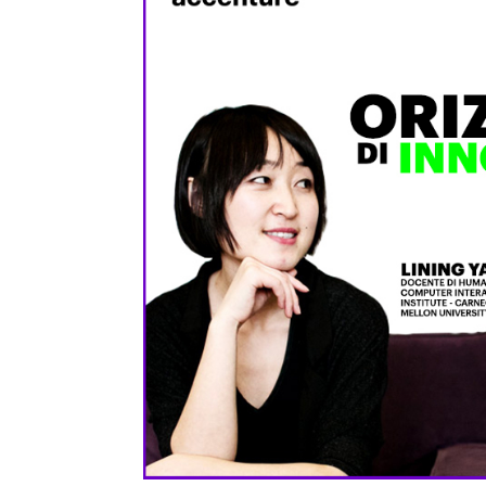
Denis Santachiara
Derrick De Kerckhove
Don Norman
Donatella Della Ratta
Edgar Morin
Eduardo Kac
Emanuele Micheli
Fabio Novembre
Foteini Agrafioti
Francesco Paulo Marconi
Francis Ford Coppola
Frank Rose
Freddy Paul Grunert
Gabo Arora
Geert Lovink