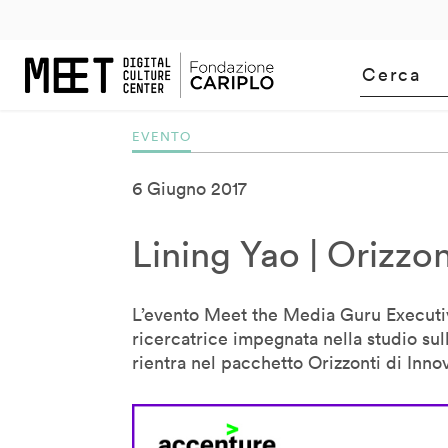
m
uTube
2005
LinkedIn
2006
Flickr
2007
2008
2009
2010
2011
201
Bill Moggridge
Bj Fogg
Bob Dorf
Bob Wilson
EVENTO
Brendan McGetrick
Carlo Ratti
6 Giugno 2017
Carlotta De Bevilacqua
Claudio Tessone
Lining Yao | Orizzo
Corey Timpson
Cory Doctorow
L’evento Meet the Media Guru Executiv
Cristiano Ceccato
ricercatrice impegnata nella studio sull
Cristina Giotto Boggia
rientra nel pacchetto Orizzonti di Inn
Daan Roosegaarde
Daito Manabe
David Pescovitz