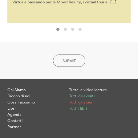
Virtuale passando per la Mixed Reality, i virtual tour e i […]
SUBMIT
Chi Siamo
Tutte le video lecture
Dicono di noi
Tutti gli eventi
Cosa Facciamo
Tutti gli album
Libri
Tutti i libri
Agenda
Contatti
Partner