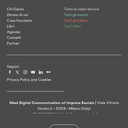
Chi Siamo
Tutte le video lecture
Dicono di noi
Tutti gli eventi
Cosa Facciamo
Tutti gli album
Libri
Tutti i libri
Agenda
Contatti
Partner
Seguici
Privacy Policy and Cookies
Meet Digital Communication srl Impresa Sociale |
Viale Vittorio
Veneto 2 – 20124 – Milano (Italy)
+39 02 36769011 | info@meetcenter.it |
meetdigitalcommunication@ztpec.it| VAT ID 07109390968