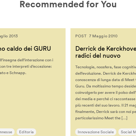
Recommended for You
uglio 2013
POST
7 Maggio 2010
no caldo dei GURU
Derrick de Kerckhove:
radici del nuovo
ll’insegna dell’interazione con i
on tre interpreti d’eccezione:
Tecnologie, noosfera, fase cogniti
ato e Schnapp.
dell’evoluzione. Derrick de Kerckh
conoscenza di lunga data di Meet
Guru. Da moltissimo tempo desid
coinvolgerlo per avere il polso dell
dei media e perché ci raccontasse 
più recenti del suo lavoro. Il 21 ma
h
finalmente, Derrick sarà con noi p
particolarissimo Meet the […]
nnesse
Editoria
Innovazione Sociale
Social 