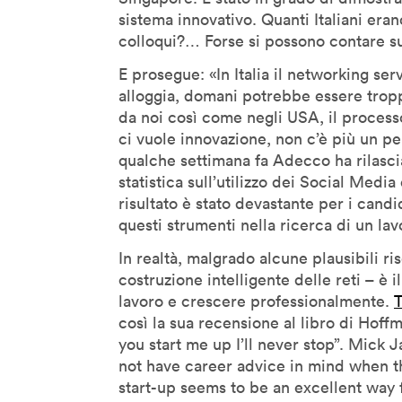
Jane McGonigal
sistema innovativo. Quanti Italiani era
Jaron Lanier
colloqui?… Forse si possono contare s
Jeff Gomez
E prosegue: «In Italia il networking se
Jeffrey Schnapp
alloggia, domani potrebbe essere tropp
Jeffrey Shaw
da noi così come negli USA, il proces
John Lasseter
ci vuole innovazione, non c’è più un p
qualche settimana fa Adecco ha rilasciat
John Maeda
statistica sull’utilizzo dei Social Media
John Thackara
risultato è stato devastante per i candi
John Tolva
questi strumenti nella ricerca di un lav
Joichi Ito
In realtà, malgrado alcune plausibili r
Jonathan Woetzel
costruzione intelligente delle reti – è 
Kaiser Kuo
lavoro e crescere professionalmente.
così la sua recensione al libro di Hoffm
Karan Singh
you start me up I’ll never stop”. Mick
Keiichi Matsuda
not have career advice in mind when the
Kenya Hara
start-up seems to be an excellent way 