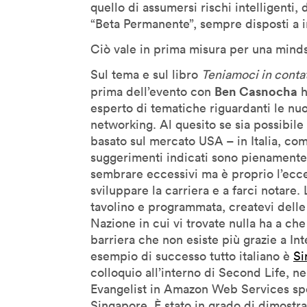
quello di assumersi rischi intelligenti,
Geoff Mulgan
“Beta Permanente”, sempre disposti a i
Georges Amar
Ciò vale in prima misura per una mindse
Gilles Jobin
Sul tema e sul libro
Teniamoci in conta
Giorgia Lupi
Ben Casnocha
prima dell’evento con
h
Giuliana Bruno
esperto di tematiche riguardanti le nuov
networking. Al quesito se sia possibile
Glenn Lyons
basato sul mercato USA – in Italia, com
Golan Levin
suggerimenti indicati sono pienamente
Helen Boaden
sembrare eccessivi ma è proprio l’ecces
Hiroshi Ishii
sviluppare la carriera e a farci notare.
tavolino e programmata, createvi delle 
Honor Harger
Nazione in cui vi trovate nulla ha a che
Hsin-Chien Huang
barriera che non esiste più grazie a In
Italo Rota
esempio di successo tutto italiano è
Si
Jack Horner
colloquio all’interno di Second Life, 
Evangelist in Amazon Web Services sp
Jamie Metzl
Singapore. È stato in grado di dimostr