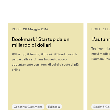
Marie-Anne Fontenier
Marilouise Kroker
Mark Curtis
Mark Rolston
POST
20 Maggio 2013
POST
31 L
Maryanne Wolf
Bookmark! Startup da un
L’autun
Massimo Banzi
miliardo di dollari
Massimo Sideri
Tre incontri a
Maurice Benayoun
nuovi media c
#Startup, #Tumblr, #Ebook, #Swartz sono le
Bauman, Ros
parole della settimana in questo nuovo
Mauro Martino
appuntamento con i temi di cui si discute di più
Michel Reilhac
online
Mimi Ito
MinaLima
Miri Chekhanovich E Édit
Jorisch
Moeed Ahmad
Creative Commons
Editoria
Società Co
Monica Bello