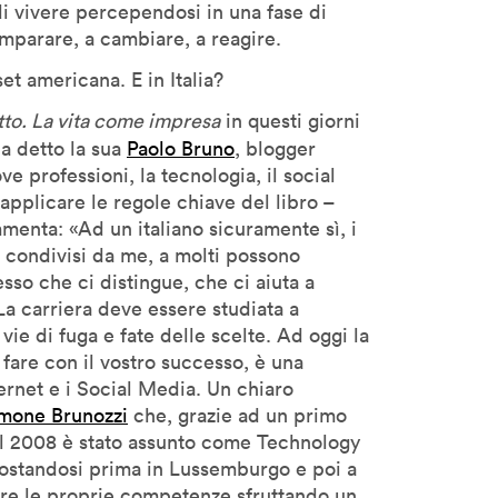
 di vivere percependosi in una fase di
mparare, a cambiare, a reagire.
t americana. E in Italia?
tto. La vita come impresa
in questi giorni
a detto la sua
Paolo Bruno
, blogger
e professioni, la tecnologia, il social
 applicare le regole chiave del libro –
menta: «Ad un italiano sicuramente sì, i
 condivisi da me, a molti possono
so che ci distingue, che ci aiuta a
 La carriera deve essere studiata a
vie di fuga e fate delle scelte. Ad oggi la
 fare con il vostro successo, è una
ternet e i Social Media. Un chiaro
mone Brunozzi
che, grazie ad un primo
nel 2008 è stato assunto come Technology
ostandosi prima in Lussemburgo e poi a
are le proprie competenze sfruttando un