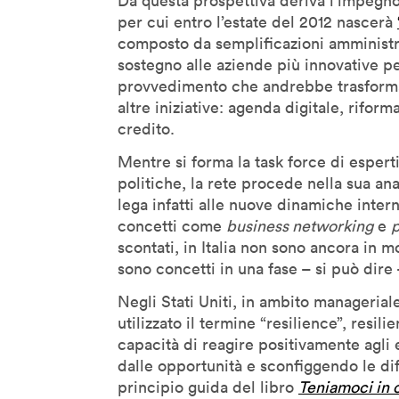
Da questa prospettiva deriva l’impegno
per cui entro l’estate del 2012 nascerà
Denis Santachiara
composto da semplificazioni amministrat
Derrick De Kerckhove
sostegno alle aziende più innovative pe
Don Norman
provvedimento che andrebbe trasforma
Donatella Della Ratta
altre iniziative: agenda digitale, riform
credito.
Edgar Morin
Eduardo Kac
Mentre si forma la task force di esperti
politiche, la rete procede nella sua anal
Emanuele Micheli
lega infatti alle nuove dinamiche interne
Fabio Novembre
concetti come
business networking
e
p
Foteini Agrafioti
scontati, in Italia non sono ancora in mo
Francesco Paulo Marconi
sono concetti in una fase – si può dire
Francis Ford Coppola
Negli Stati Uniti, in ambito manageria
Frank Rose
utilizzato il termine “resilience”, resili
capacità di reagire positivamente agli e
Freddy Paul Grunert
dalle opportunità e sconfiggendo le dif
Gabo Arora
principio guida del libro
Teniamoci in 
Geert Lovink