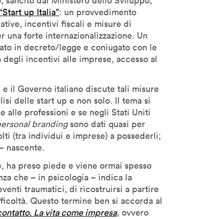
, sancito dal Ministero dello Sviluppo,
“Start up Italia”
: un provvedimento
ive, incentivi fiscali e misure di
r una forte internazionalizzazione. Un
to in decreto/legge e coniugato con le
a degli incentivi alle imprese, accesso al
 e il Governo italiano discute tali misure
isi delle start up e non solo. Il tema si
 alle professioni e se negli Stati Uniti
ersonal branding
sono dati quasi per
lti (tra individui e imprese) a possederli;
 – nascente.
le, ha preso piede e viene ormai spesso
enza che – in psicologia – indica la
venti traumatici, di ricostruirsi a partire
ficoltà. Questo termine ben si accorda al
contatto. La vita come impresa
, ovvero