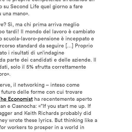
no su Second Life quel giorno a fare
u una mano».
rve? Sì, ma chi prima arriva meglio
o tardi! Il mondo del lavoro è cambiato
so scuola-lavoro-pensione è inceppato e
ercorso standard da seguire […] Proprio
o i risultati di un’indagine
 da parte dei candidati e delle aziende. Il
dati, solo il 5% sfrutta correttamente
oro».
iserve, il networking – inteso come
il futuro delle forme con cui trovare
The Economist
ha recentemente aperto
an e Casnocha: «”If you start me up. If
 Jagger and Keith Richards probably did
y wrote these lyrics. But thinking like a
for workers to prosper in a world in