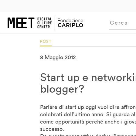
m
uTube
2005
LinkedIn
2006
Flickr
2007
2008
2009
2010
2011
201
Bill Moggridge
Bj Fogg
Bob Dorf
Bob Wilson
POST
Brendan McGetrick
Carlo Ratti
8 Maggio 2012
Carlotta De Bevilacqua
Claudio Tessone
Start up e networki
Corey Timpson
blogger?
Cory Doctorow
Cristiano Ceccato
Parlare di start up oggi vuol dire affron
Cristina Giotto Boggia
celebrati dell’ultimo anno. Si guarda al
Daan Roosegaarde
come opportunità perché anche i giovan
Daito Manabe
successo.
David Pescovitz