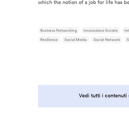
Kevin B. Lee
which the notion of a job for life has 
Koert Van Mensvoort
Koert Van Mensvoort
Kohei Ogawa
Business Networking
Innovazione Sociale
In
Lawrence Lessig
Resilience
Social Media
Social Network
S
Lawrence Liang
Lev Manovich
Linda Vlassenrood
Lining Yao
Luc Courchesne
Luca Gambardella
Vedi tutti i contenut
Luigi Ferrara
Malik El Bay
Manuel Castells
Marcus Wendt