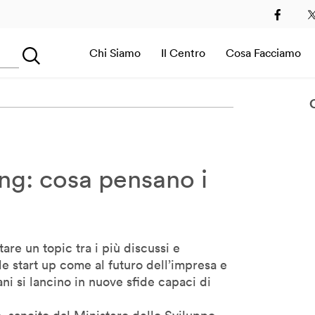
2
2013
2014
2015
2016
2017
2018
2019
Chi Siamo
Il Centro
Cosa Facciamo
Searching...
Sala Immersiva
ng: cosa pensano i
tare un topic tra i più discussi e
le start up come al futuro dell’impresa e
i si lancino in nuove sfide capaci di