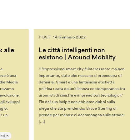
POST
14 Gennaio 2022
 alle
Le città intelligenti non
esistono | Around Mobility
va
“L’espressione smart city è interessante ma non
ove è una
importante, dato che nessuno si preoccupa di
 the Media
definirla. Smart è una fantasiosa etichetta
eravamo
politica usata da un’alleanza contemporanea tra
’evoluzione
urbanisti di sinistra e imprenditori tecnologici.”
gli sviluppi
Fin dal suo incipit non abbiamo dubbi sulla
ggio,
piega che sta prendendo: Bruce Sterling ci
er un
prende per mano e ci accompagna sulle strade
[…]
Media