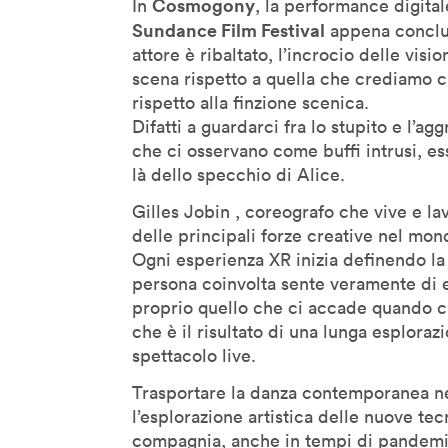
Cosmogony
In
, la performance digital
Sundance Film Festival
appena concluso
Geoff Mulgan
attore è ribaltato, l’incrocio delle visi
Georges Amar
scena rispetto a quella che crediamo ci
Gilles Jobin
rispetto alla finzione scenica.
Giorgia Lupi
Difatti a guardarci fra lo stupito e l’a
che ci osservano come buffi intrusi, es
Giuliana Bruno
là dello specchio di Alice.
Glenn Lyons
Gilles Jobin , coreografo che vive e l
Golan Levin
delle principali forze creative nel mond
Helen Boaden
Ogni esperienza XR inizia definendo la
Hiroshi Ishii
persona coinvolta sente veramente di e
Honor Harger
proprio quello che ci accade quando c
che è il risultato di una lunga esplorazi
Hsin-Chien Huang
spettacolo live.
Italo Rota
Jack Horner
Trasportare la danza contemporanea n
l’esplorazione artistica delle nuove te
Jamie Metzl
compagnia, anche in tempi di pandemia,