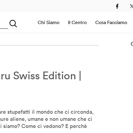
2
2013
2014
2015
2016
2017
2018
2019
Chi Siamo
Il Centro
Cosa Facciamo
Searching...
Sala Immersiva
u Swiss Edition |
e stupefatti il mondo che ci circonda,
gure aliene, umane e non umane che ci
Chi siamo? Come ci vedono? E perchè