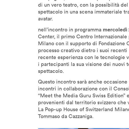
Jane McGonigal
di un vero teatro, con la possibilità de
Jaron Lanier
spettacolo in una scena immateriale tr
Jeff Gomez
avatar.
Jeffrey Schnapp
mercoledì 
nell’incontro in programma
Jeffrey Shaw
Center, il primo Centro Internazionale p
Milano con il supporto di Fondazione C
John Lasseter
processo creativo dietro i suoi recenti l
John Maeda
recente esperienza con le tecnologie 
John Thackara
i partecipanti la sua visione dei nuovi te
John Tolva
spettacolo.
Joichi Ito
Questo incontro sarà anche occasione 
Jonathan Woetzel
incontri in collaborazione con il Conso
“Meet the Media Guru Swiss Edition” es
Kaiser Kuo
provenienti dal territorio svizzero che
Karan Singh
La Pop-up House of Switzerland Milano, 
Keiichi Matsuda
Tommaso da Cazzaniga.
Kenya Hara