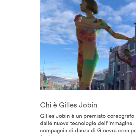
Kevin B. Lee
Koert Van Mensvoort
Koert Van Mensvoort
Kohei Ogawa
Lawrence Lessig
Lawrence Liang
Lev Manovich
Linda Vlassenrood
Lining Yao
Luc Courchesne
Luca Gambardella
Luigi Ferrara
Chi è Gilles Jobin
Malik El Bay
Gilles Jobin è un premiato coreografo
Manuel Castells
dalle nuove tecnologie dell’immagine. 
Marcus Wendt
compagnia di danza di Ginevra crea pe