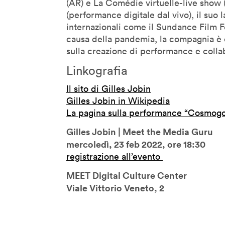
(AR) e La Comédie virtuelle-live show
Marie-Anne Fontenier
(performance digitale dal vivo), il suo 
Marilouise Kroker
internazionali come il Sundance Film Fes
Mark Curtis
causa della pandemia, la compagnia è 
Mark Rolston
sulla creazione di performance e colla
Maryanne Wolf
Linkografia
Massimo Banzi
Il sito di Gilles Jobin
Massimo Sideri
Gilles Jobin in Wikipedia
Maurice Benayoun
La pagina sulla performance “Cosmog
Mauro Martino
Gilles Jobin | Meet the Media Guru
Michel Reilhac
mercoledì, 23 feb 2022, ore 18:30
Mimi Ito
registrazione all’evento
MinaLima
MEET Digital Culture Center
Miri Chekhanovich E Édit
Viale Vittorio Veneto, 2
Jorisch
Moeed Ahmad
Monica Bello