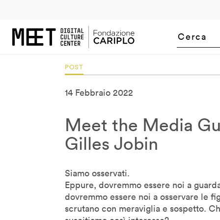
m
uTube
2005
LinkedIn
2006
Flickr
2007
2008
2009
2010
2011
201
Bill Moggridge
Bj Fogg
Bob Dorf
Bob Wilson
POST
Brendan McGetrick
Carlo Ratti
14 Febbraio 2022
Carlotta De Bevilacqua
Claudio Tessone
Meet the Media Gur
Corey Timpson
Gilles Jobin
Cory Doctorow
Cristiano Ceccato
Siamo osservati.
Cristina Giotto Boggia
Eppure, dovremmo essere noi a guardar
Daan Roosegaarde
dovremmo essere noi a osservare le fi
Daito Manabe
scrutano con meraviglia e sospetto. 
David Pescovitz