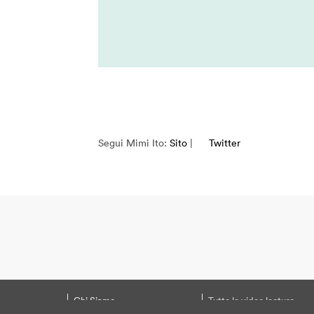
Marie-Anne Fontenier
Marilouise Kroker
Mark Curtis
Mark Rolston
Maryanne Wolf
Massimo Banzi
Massimo Sideri
Segui Mimi Ito:
Sito
|
Twitter
Maurice Benayoun
Mauro Martino
Michel Reilhac
Mimi Ito
MinaLima
Miri Chekhanovich E Édit
Jorisch
Moeed Ahmad
Chi Siamo
Tutte le video lecture
Monica Bello