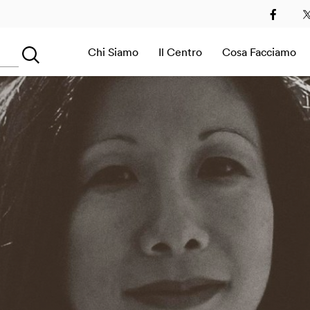
2
2013
2014
2015
2016
2017
2018
2019
Chi Siamo
Il Centro
Cosa Facciamo
Searching...
Sala Immersiva