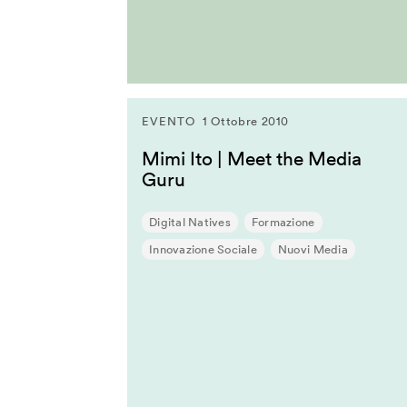
Kevin B. Lee
Koert Van Mensvoort
Koert Van Mensvoort
Kohei Ogawa
Lawrence Lessig
EVENTO
1 Ottobre 2010
Lawrence Liang
Mimi Ito | Meet the Media
Lev Manovich
Guru
Linda Vlassenrood
Lining Yao
Digital Natives
Formazione
Luc Courchesne
Innovazione Sociale
Nuovi Media
Luca Gambardella
Luigi Ferrara
Malik El Bay
Manuel Castells
Marcus Wendt