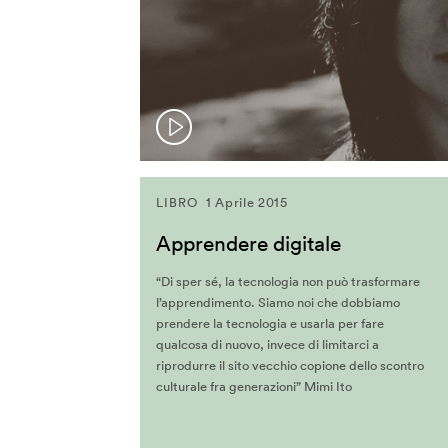
Jane McGonigal
Jaron Lanier
Jeff Gomez
Jeffrey Schnapp
Jeffrey Shaw
John Lasseter
John Maeda
LIBRO
1 Aprile 2015
John Thackara
Apprendere digitale
John Tolva
Joichi Ito
“Di sper sé, la tecnologia non può trasformare
Jonathan Woetzel
l’apprendimento. Siamo noi che dobbiamo
prendere la tecnologia e usarla per fare
Kaiser Kuo
qualcosa di nuovo, invece di limitarci a
Karan Singh
riprodurre il sito vecchio copione dello scontro
culturale fra generazioni” Mimi Ito
Keiichi Matsuda
Kenya Hara