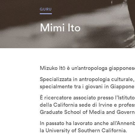
Denis Santachiara
GURU
Derrick De Kerckhove
Mimi Ito
Don Norman
Donatella Della Ratta
Edgar Morin
Eduardo Kac
Emanuele Micheli
Mizuko Itō è un’antropologa giappones
Fabio Novembre
Specializzata in antropologia culturale,
Foteini Agrafioti
specialmente tra i giovani in Giappone e
Francesco Paulo Marconi
È ricercatore associato presso l’Istitut
Francis Ford Coppola
della California sede di Irvine e profes
Frank Rose
Graduate School of Media and Govern
Freddy Paul Grunert
In passato ha lavorato anche all’Anne
Gabo Arora
la University of Southern California.
Geert Lovink