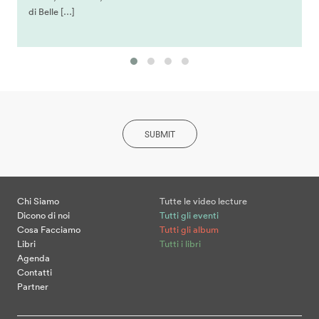
di Belle […]
SUBMIT
Chi Siamo
Tutte le video lecture
Dicono di noi
Tutti gli eventi
Cosa Facciamo
Tutti gli album
Libri
Tutti i libri
Agenda
Contatti
Partner