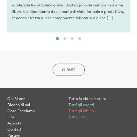
e relazioni fra pubblico e sala. Sostengono da sempre il cinema
libero e indipendente da un punto di vista formale e produttivo,
tenendo stretta quella componente laboratoriale che […]
SUBMIT
Chi Siamo
Tutte le video lecture
Dicono di noi
Tutti gli eventi
Cosa Facciamo
Tutti gli album
Libri
Tutti i libri
Agenda
Contatti
Partner