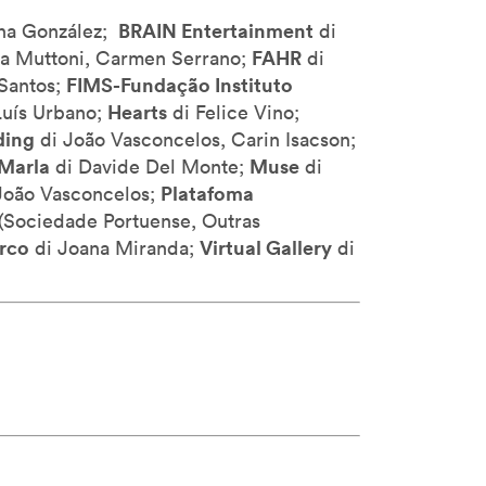
BRAIN Entertainment
ena González;
di
FAHR
ra Muttoni, Carmen Serrano;
di
FIMS-Fundação Instituto
 Santos;
Hearts
Luís Urbano;
di Felice Vino;
ding
di João Vasconcelos, Carin Isacson;
Marla
Muse
di Davide Del Monte;
di
Platafoma
João Vasconcelos;
(Sociedade Portuense, Outras
rco
Virtual Gallery
di Joana Miranda;
di