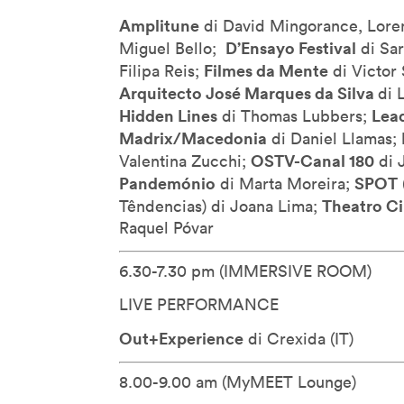
Morihiro Harano
Amplitune
di David Mingorance, Lor
D’Ensayo Festival
Moses Znaimer
Miguel Bello;
di Sa
Filmes da Mente
Filipa Reis;
di Victor
Mugendi K. M’Rithaa
Arquitecto José Marques da Silva
di 
Nancy Proctor
Hidden Lines
Lea
di Thomas Lubbers;
Nao Tokui
Madrix/Macedonia
di Daniel Llamas;
Noah Raford
OSTV-Canal 180
Valentina Zucchi;
di 
Pandemónio
SPOT
Omar Rashid
di Marta Moreira;
Theatro Ci
Têndencias) di Joana Lima;
Paola Antonelli
Raquel Póvar
Paolo Iabichino
Paolo Rosa
6.30-7.30 pm (IMMERSIVE ROOM)
Patricia De Vries
LIVE PERFORMANCE
Paul Daugherty
Out+Experience
di Crexida (IT)
Peter Brantley
Rebecca Allen
8.00-9.00 am (MyMEET Lounge)
Refik Anadol