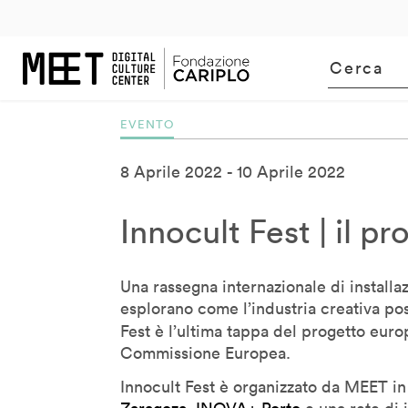
m
uTube
2005
LinkedIn
2006
Flickr
2007
2008
2009
2010
2011
201
Bill Moggridge
Bj Fogg
Bob Dorf
Bob Wilson
EVENTO
Brendan McGetrick
Carlo Ratti
8 Aprile 2022
10 Aprile 2022
Carlotta De Bevilacqua
Claudio Tessone
Innocult Fest | il
Corey Timpson
Cory Doctorow
Una rassegna internazionale di installa
Cristiano Ceccato
esplorano come l’industria creativa poss
Cristina Giotto Boggia
Fest è l’ultima tappa del progetto eur
Commissione Europea.
Daan Roosegaarde
Daito Manabe
Innocult Fest è organizzato da MEET i
David Pescovitz