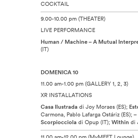
COCKTAIL
Reshma Saujani
Roger Malina
9.00-10.00 pm (THEATER)
Ron Dembo
LIVE PERFORMANCE
Ryan Janzen
Human / Machine – A Mutual Interpr
Stefana Broadbent
(IT)
Steven Berlin Johnson
Streamcolors
DOMENICA 10
Thijs Biersteker
Thomas Sutton
11.00 am-1.00 pm (GALLERY 1, 2, 3)
Tim Jones
XR INSTALLATIONS
Tom Igoe
Casa Ilustrada
Est
di Joy Moraes (
ES);
Victor Perez
Carmona, Pablo Lafarga Ostáriz (
ES);
Vincent John Vincent
Scorpiocciola
Within
di Opup (
IT);
di 
Vincent Morisset E Caroli
Robert
11.00 am-12.00 pm (MyMEET Lounge)