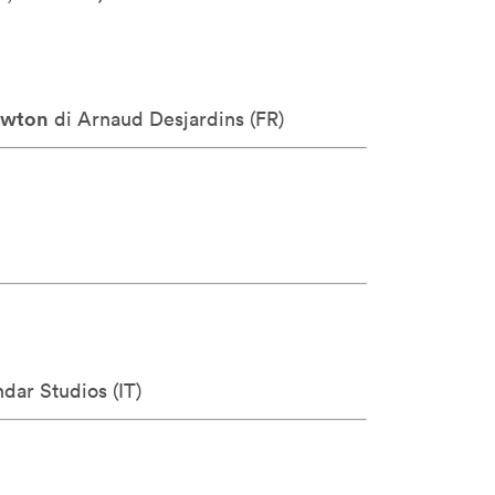
ewton
di Arnaud Desjardins (
FR)
dar Studios (
IT)
h