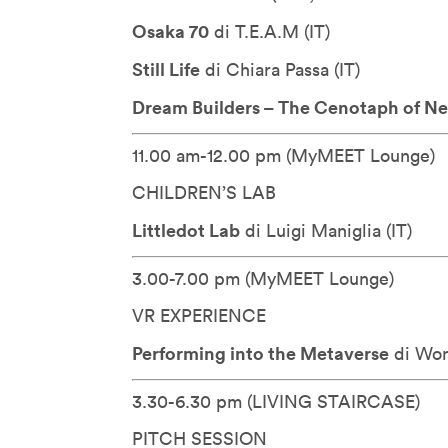
Marie-Anne Fontenier
Osaka 70
di T.E.A.M (
IT)
Marilouise Kroker
Mark Curtis
Still Life
di Chiara Passa (
IT)
Mark Rolston
Dream Builders – The Cenotaph of N
Maryanne Wolf
11.00 am-12.00 pm (MyMEET Lounge)
Massimo Banzi
Massimo Sideri
CHILDREN’S LAB
Maurice Benayoun
Littledot Lab
di Luigi Maniglia (
IT)
Mauro Martino
Michel Reilhac
3.00-7.00 pm (MyMEET Lounge)
Mimi Ito
VR EXPERIENCE
MinaLima
Performing into the Metaverse
di Won
Miri Chekhanovich E Édit
Jorisch
3.30-6.30 pm (LIVING STAIRCASE)
Moeed Ahmad
PITCH SESSION
Monica Bello