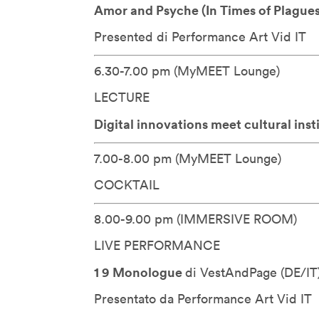
Jane McGonigal
Amor and Psyche (In Times of Plague
Jaron Lanier
Presented di Performance Art Vid
IT
Jeff Gomez
Jeffrey Schnapp
6.30-7.00 pm (MyMEET Lounge)
Jeffrey Shaw
LECTURE
John Lasseter
Digital innovations meet cultural inst
John Maeda
John Thackara
7.00-8.00 pm (MyMEET Lounge)
John Tolva
COCKTAIL
Joichi Ito
Jonathan Woetzel
8.00-9.00 pm (IMMERSIVE ROOM)
Kaiser Kuo
LIVE PERFORMANCE
Karan Singh
1 9 Monologue
di VestAndPage (
DE/IT
Keiichi Matsuda
Presentato da Performance Art Vid
IT
Kenya Hara