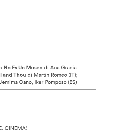
o
No Es Un Museo
di Ana Gracia
I and Thou
–
di Martin Romeo (
IT);
Jemima Cano, Iker Pomposo (
ES)
E, CINEMA)