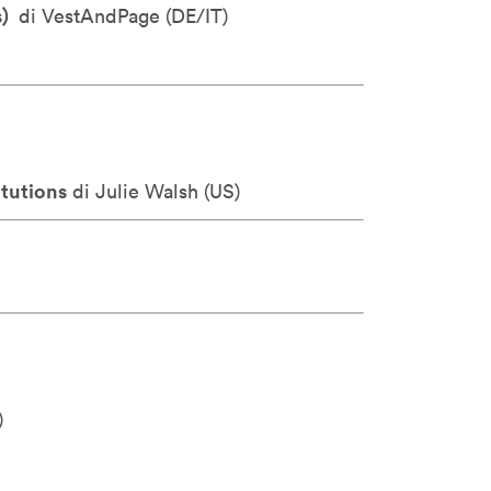
s)
di VestAndPage (
DE/IT)
itutions
di Julie Walsh (
US)
)