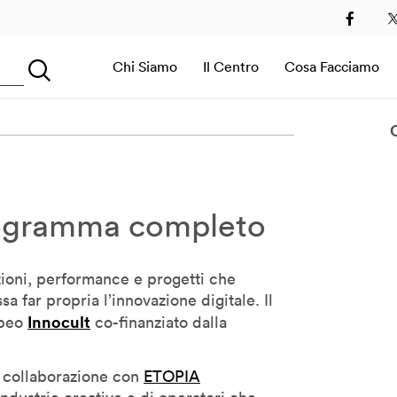
2
2013
2014
2015
2016
2017
2018
2019
Chi Siamo
Il Centro
Cosa Facciamo
Searching...
Sala Immersiva
 programma completo
zioni, performance e progetti che
a far propria l’innovazione digitale. Il
Innocult
opeo
co-finanziato dalla
n collaborazione con
ETOPIA