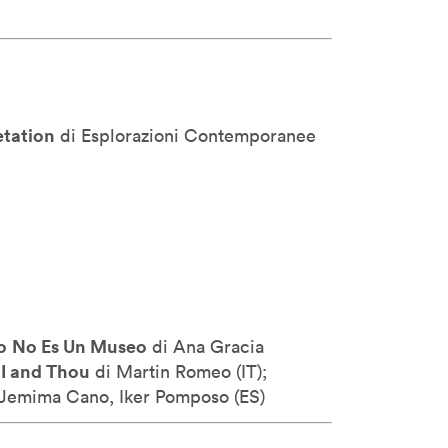
etation
di Esplorazioni Contemporanee
o
No Es Un Museo
di Ana Gracia
I and Thou
–
di Martin Romeo (
IT);
Jemima Cano, Iker Pomposo (
ES)
ne