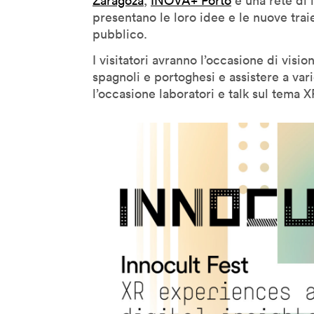
Zaragoza
,
INOVA+ Porto
e una rete di 
presentano le loro idee e le nuove trai
Denis Santachiara
pubblico.
Derrick De Kerckhove
I visitatori avranno l’occasione di vision
Don Norman
spagnoli e portoghesi e assistere a va
Donatella Della Ratta
l’occasione laboratori e talk sul tema X
Edgar Morin
Eduardo Kac
Emanuele Micheli
Fabio Novembre
Foteini Agrafioti
Francesco Paulo Marconi
Francis Ford Coppola
Frank Rose
Freddy Paul Grunert
Gabo Arora
Geert Lovink