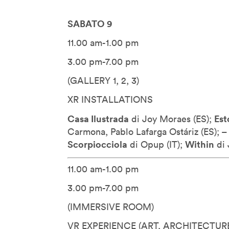
Kevin B. Lee
Koert Van Mensvoort
SABATO 9
Koert Van Mensvoort
11.00 am-1.00 pm
Kohei Ogawa
3.00 pm-7.00 pm
Lawrence Lessig
Lawrence Liang
(GALLERY 1, 2, 3)
Lev Manovich
XR INSTALLATIONS
Linda Vlassenrood
Casa Ilustrada
Est
di Joy Moraes (
ES);
Lining Yao
Carmona, Pablo Lafarga Ostáriz (
ES);
Luc Courchesne
Scorpiocciola
Within
di Opup (
IT);
di 
Luca Gambardella
11.00 am-1.00 pm
Luigi Ferrara
Malik El Bay
3.00 pm-7.00 pm
Manuel Castells
(IMMERSIVE ROOM)
Marcus Wendt
VR EXPERIENCE (ART, ARCHITECTUR