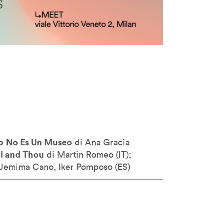
o
No Es Un Museo
di Ana Gracia
I and Thou
–
di Martin Romeo (
IT);
Jemima Cano, Iker Pomposo (
ES)