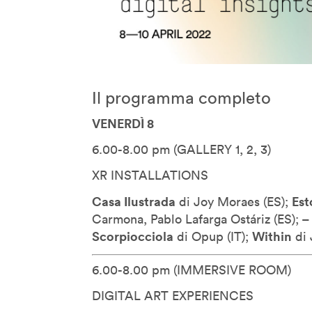
Geoff Mulgan
Georges Amar
Gilles Jobin
Giorgia Lupi
Il programma completo
Giuliana Bruno
VENERDÌ 8
Glenn Lyons
Golan Levin
6.00-8.00 pm (GALLERY 1, 2, 3)
Helen Boaden
XR INSTALLATIONS
Hiroshi Ishii
Casa Ilustrada
Est
di Joy Moraes (
ES);
Honor Harger
Carmona, Pablo Lafarga Ostáriz (
ES);
Hsin-Chien Huang
Scorpiocciola
Within
di Opup (
IT);
di 
Italo Rota
6.00-8.00 pm (IMMERSIVE ROOM)
Jack Horner
Jamie Metzl
DIGITAL ART EXPERIENCES