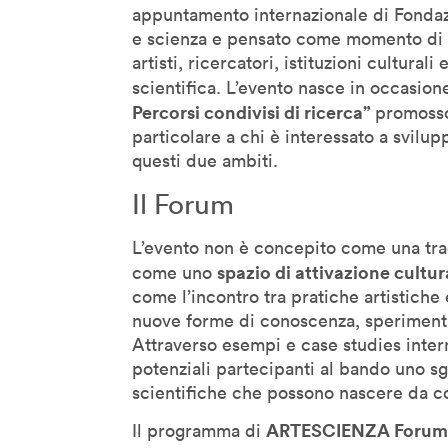
appuntamento internazionale di Fondazi
Denis Santachiara
e scienza e pensato come momento di i
Derrick De Kerckhove
artisti, ricercatori, istituzioni cultural
scientifica. L’evento nasce in occasion
Don Norman
Percorsi condivisi di ricerca”
promosso
Donatella Della Ratta
particolare a chi è interessato a svilu
Edgar Morin
questi due ambiti.
Eduardo Kac
Il Forum
Emanuele Micheli
Fabio Novembre
L’evento non è concepito come una trad
Foteini Agrafioti
spazio di attivazione cultur
come uno
come l’incontro tra pratiche artistiche
Francesco Paulo Marconi
nuove forme di conoscenza, speriment
Francis Ford Coppola
Attraverso esempi e case studies interna
Frank Rose
potenziali partecipanti al bando uno sgu
Freddy Paul Grunert
scientifiche che possono nascere da coll
Gabo Arora
ARTESCIENZA Forum
Il programma di
Geert Lovink