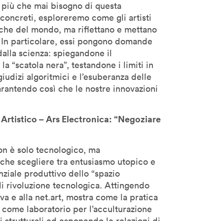
o più che mai bisogno di questa
concreti, esploreremo come gli artisti
fiche del mondo, ma riflettano e mettano
i. In particolare, essi pongono domande
 dalla scienza: spiegandone il
 “scatola nera”, testandone i limiti in
udizi algoritmici e l’esuberanza delle
 garantendo così che le nostre innovazioni
Artistico – Ars Electronica: “Negoziare
 non è solo tecnologico, ma
che scegliere tra entusiasmo utopico e
nziale produttivo dello “spazio
 rivoluzione tecnologica. Attingendo
tiva e alla net.art, mostra come la pratica
o come laboratorio per l’acculturazione
 strutturali ed esponendo le relazioni di