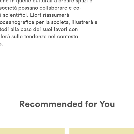
e che in quelle culturali a creare spazi e
 e società possano collaborare e co-
 scientifici. Llort riassumerà
ceanografica per la società, illustrerà e
todi alla base dei suoi lavori con
culerà sulle tendenze nel contesto
o.
Recommended for You