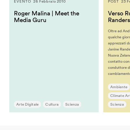
EVENTO
26 Febbraio 2010
POST
23 F
Reshma Saujani
Roger Malina | Meet the
Verso R
Roger Malina
Media Guru
Rander
Ron Dembo
Oltre ad Andr
Ryan Janzen
qualche giorno
Stefana Broadbent
apprezzati d
Janine Rander
Steven Berlin Johnson
Nuova Zeland
Streamcolors
contatto con 
Thijs Biersteker
conduttore de
cambiamento 
Thomas Sutton
Tim Jones
Ambiente
Tom Igoe
Climate Art
Victor Perez
Arte Digitale
Cultura
Scienza
Scienza
Vincent John Vincent
Vincent Morisset E Caroli
Robert