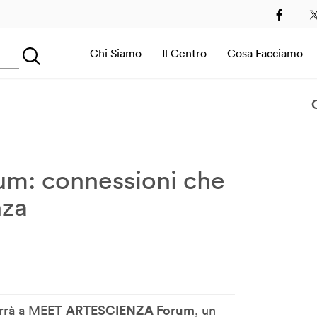
2
2013
2014
2015
2016
2017
2018
2019
Chi Siamo
Il Centro
Cosa Facciamo
Searching...
Sala Immersiva
m: connessioni che
nza
ARTESCIENZA Forum
terrà a MEET
, un