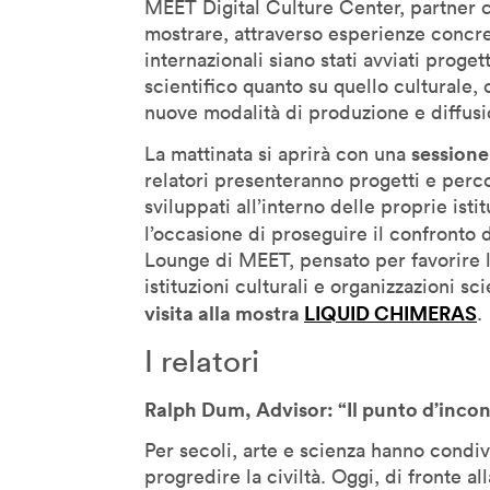
MEET Digital Culture Center, partner cur
mostrare, attraverso esperienze concre
Geoff Mulgan
internazionali siano stati avviati proget
Georges Amar
scientifico quanto su quello culturale,
Gilles Jobin
nuove modalità di produzione e diffus
Giorgia Lupi
sessione
La mattinata si aprirà con una
Giuliana Bruno
relatori presenteranno progetti e perco
Glenn Lyons
sviluppati all’interno delle proprie isti
Golan Levin
l’occasione di proseguire il confronto
Lounge di MEET, pensato per favorire l’i
Helen Boaden
istituzioni culturali e organizzazioni sc
Hiroshi Ishii
visita alla mostra
LIQUID CHIMERAS
.
Honor Harger
I relatori
Hsin-Chien Huang
Italo Rota
Ralph Dum, Advisor: “Il punto d’incon
Jack Horner
Per secoli, arte e scienza hanno cond
Jamie Metzl
progredire la civiltà. Oggi, di fronte a