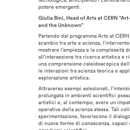
Kevin B. Lee
potere emergenti.
Koert Van Mensvoort
Giulia Bini, Head of Arts at CERN “A
Koert Van Mensvoort
and the Unknown”
Kohei Ogawa
Partendo dal programma Arts at CERN e
Lawrence Lessig
scambio tra arte e scienza, l’intervento
Lawrence Liang
mostrare l’ampiezza e la complessità d
Lev Manovich
all’intersezione tra ricerca artistica e 
Linda Vlassenrood
una comprensione caleidoscopica dell’i
le interazioni tra scienza teorica e app
Lining Yao
esplorazione artistica.
Luc Courchesne
Attraverso esempi selezionati, l’inten
Luca Gambardella
prolungata in ambienti scientifici poss
Luigi Ferrara
artistici e, al contempo, avere un impat
Malik El Bay
operative della scienza stessa. Tali co
Manuel Castells
sperimentazione, favoriscono il dialogo
di nuove forme di conoscenza, capaci di 
Marcus Wendt