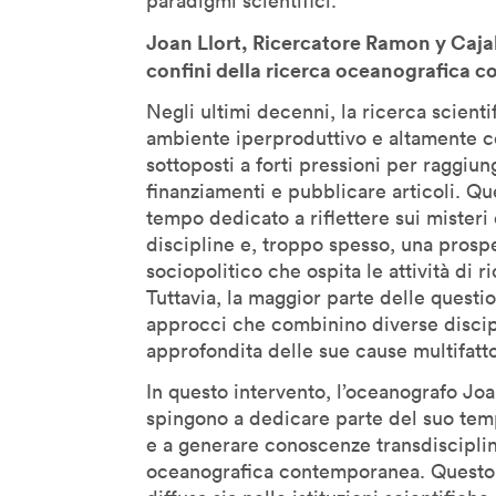
paradigmi scientifici.
Marie-Anne Fontenier
Joan Llort, Ricercatore Ramon y Caja
Marilouise Kroker
confini della ricerca oceanografica co
Mark Curtis
Mark Rolston
Negli ultimi decenni, la ricerca scient
ambiente iperproduttivo e altamente co
Maryanne Wolf
sottoposti a forti pressioni per raggiun
Massimo Banzi
finanziamenti e pubblicare articoli. Q
Massimo Sideri
tempo dedicato a riflettere sui misteri 
Maurice Benayoun
discipline e, troppo spesso, una prospe
sociopolitico che ospita le attività di ri
Mauro Martino
Tuttavia, la maggior parte delle questio
Michel Reilhac
approcci che combinino diverse disci
Mimi Ito
approfondita delle sue cause multifattor
MinaLima
In questo intervento, l’oceanografo Joa
Miri Chekhanovich E Édit
spingono a dedicare parte del suo temp
Jorisch
e a generare conoscenze transdisciplina
Moeed Ahmad
oceanografica contemporanea. Questo 
Monica Bello