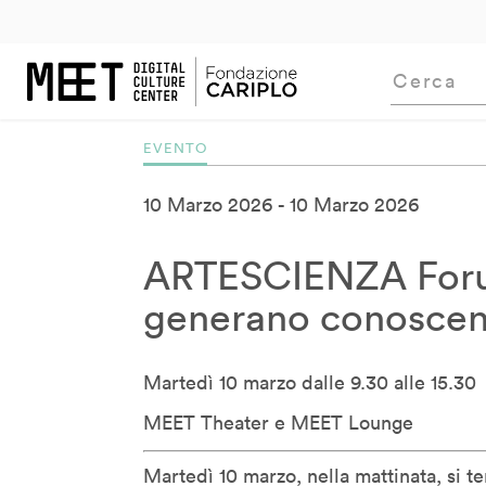
m
uTube
2005
LinkedIn
2006
Flickr
2007
2008
2009
2010
2011
201
Bill Moggridge
Bj Fogg
Bob Dorf
Bob Wilson
EVENTO
Brendan McGetrick
Carlo Ratti
10 Marzo 2026
10 Marzo 2026
Carlotta De Bevilacqua
Claudio Tessone
ARTESCIENZA Foru
Corey Timpson
generano conosce
Cory Doctorow
Cristiano Ceccato
Martedì 10 marzo dalle 9.30 alle 15.30
Cristina Giotto Boggia
Daan Roosegaarde
MEET Theater e MEET Lounge
Daito Manabe
Martedì 10 marzo, nella mattinata, si 
David Pescovitz