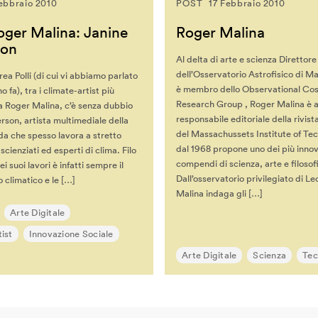
ebbraio 2010
POST
17 Febbraio 2010
oger Malina: Janine
Roger Malina
son
Al delta di arte e scienza Direttore
dell’Osservatorio Astrofisico di Ma
ea Polli (di cui vi abbiamo parlato
è membro dello Observational Co
 fa), tra i climate-artist più
Research Group , Roger Malina è 
a Roger Malina, c’è senza dubbio
responsabile editoriale della rivis
son, artista multimediale della
del Massachussets Institute of Te
a che spesso lavora a stretto
dal 1968 propone uno dei più innov
scienziati ed esperti di clima. Filo
compendi di scienza, arte e filosof
i suoi lavori è infatti sempre il
Dall’osservatorio privilegiato di L
climatico e le […]
Malina indaga gli […]
Arte Digitale
ist
Innovazione Sociale
Arte Digitale
Scienza
Tec
ne