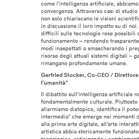
Jane McGonigal
come l’intelligenza artificiale, abbiam
Jaron Lanier
convergenza. Attraverso casi di studio 
non solo chiariscano le visioni scienti
Jeff Gomez
in discussione il loro impatto su di no
Jeffrey Schnapp
difficili sulle tecnologie rese possibili
Jeffrey Shaw
funzionamento – rendendo trasparente la
John Lasseter
modi inaspettati o smascherando i pregi
risorse degli attuali sistemi digitali –
John Maeda
rimangano profondamente umane.
John Thackara
Gerfried Stocker, Co-CEO / Direttore 
John Tolva
l’umanità”
Joichi Ito
Il dibattito sull’intelligenza artificiale
Jonathan Woetzel
fondamentalmente culturale. Piuttosto 
Kaiser Kuo
allarmismo distopico, identifica il pote
Karan Singh
intermedio” che emerge nei momenti di
Keiichi Matsuda
alla prima arte digitale, all’arte interat
artistica abbia storicamente funzionat
Kenya Hara
tecnologica, anticipando i cambiamenti