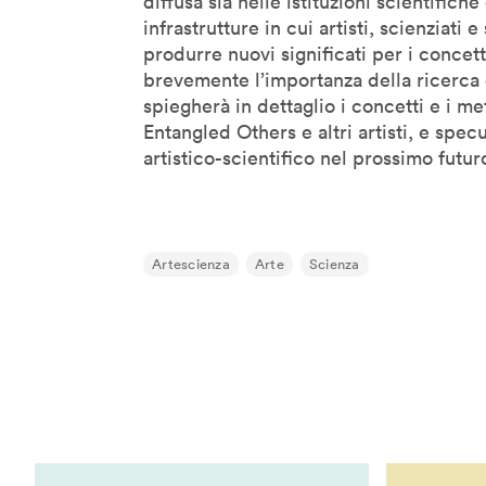
diffusa sia nelle istituzioni scientifich
Morihiro Harano
infrastrutture in cui artisti, scienziati
produrre nuovi significati per i concetti
Moses Znaimer
brevemente l’importanza della ricerca o
Mugendi K. M’Rithaa
spiegherà in dettaglio i concetti e i me
Nancy Proctor
Entangled Others e altri artisti, e spe
Nao Tokui
artistico-scientifico nel prossimo futur
Noah Raford
Omar Rashid
Paola Antonelli
Artescienza
Arte
Scienza
Paolo Iabichino
Paolo Rosa
Patricia De Vries
Paul Daugherty
Peter Brantley
Rebecca Allen
Refik Anadol