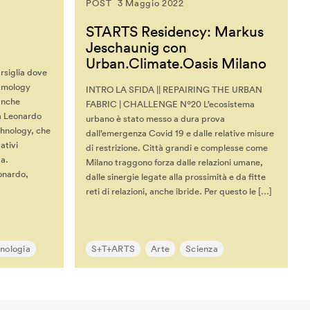
POST
3 Maggio 2022
STARTS Residency: Markus
Jeschaunig con
Urban.Climate.Oasis Milano
rsiglia dove
smology
INTRO LA SFIDA || REPAIRING THE URBAN
anche
FABRIC | CHALLENGE Nº20 L’ecosistema
ta Leonardo
urbano è stato messo a dura prova
chnology, che
dall’emergenza Covid 19 e dalle relative misure
ativi
di restrizione. Città grandi e complesse come
ia.
Milano traggono forza dalle relazioni umane,
eonardo,
dalle sinergie legate alla prossimità e da fitte
reti di relazioni, anche ibride. Per questo le […]
nologia
S+T+ARTS
Arte
Scienza