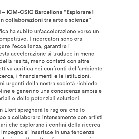
l – ICM-CSIC Barcellona “Esplorare i
n collaborazioni tra arte e scienza”
ifica ha subito un’accelerazione verso un
mpetitivo. I ricercatori sono ora
gere l’eccellenza, garantire i
uesta accelerazione si traduce in meno
della realtà, meno contatti con altre
ttiva acritica nei confronti dell’ambiente
cerca, i finanziamenti e le istituzioni.
ni urgenti della nostra società richiede
pline e generino una conoscenza ampia e
iali e delle potenziali soluzioni.
n Llort spiegherà le ragioni che lo
h
o a collaborare intensamente con artisti
ri che esplorano i confini della ricerca
impegno si inserisce in una tendenza