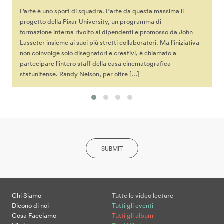
L’arte è uno sport di squadra. Parte da questa massima il
progetto della Pixar University, un programma di
formazione interna rivolto ai dipendenti e promosso da John
Lasseter insieme ai suoi più stretti collaboratori. Ma l’iniziativa
non coinvolge solo disegnatori e creativi, è chiamato a
partecipare l’intero staff della casa cinematografica
statunitense. Randy Nelson, per oltre […]
SUBMIT
Chi Siamo
Tutte le video lecture
Dicono di noi
Tutti gli eventi
Cosa Facciamo
Tutti gli album