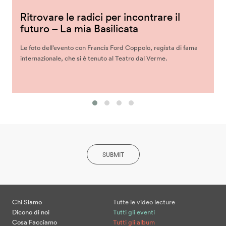
Ritrovare le radici per incontrare il
futuro – La mia Basilicata
Le foto dell’evento con Francis Ford Coppolo, regista di fama
internazionale, che si è tenuto al Teatro dal Verme.
SUBMIT
Chi Siamo
Tutte le video lecture
Dicono di noi
Tutti gli eventi
Cosa Facciamo
Tutti gli album