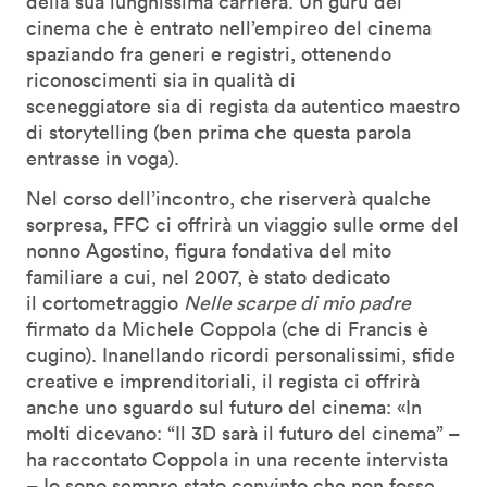
della sua lunghissima carriera. Un guru del
cinema che è entrato nell’empireo del cinema
spaziando fra generi e registri, ottenendo
riconoscimenti sia in qualità di
sceneggiatore sia di regista da autentico maestro
di storytelling (ben prima che questa parola
entrasse in voga).
Nel corso dell’incontro, che riserverà qualche
sorpresa, FFC ci offrirà un viaggio sulle orme del
nonno Agostino, figura fondativa del mito
familiare a cui, nel 2007, è stato dedicato
il cortometraggio
Nelle scarpe di mio padre
firmato da Michele Coppola (che di Francis è
cugino). Inanellando ricordi personalissimi, sfide
creative e imprenditoriali, il regista ci offrirà
anche uno sguardo sul futuro del cinema: «In
molti dicevano: “Il 3D sarà il futuro del cinema” –
ha raccontato Coppola in una recente intervista
– Io sono sempre stato convinto che non fosse