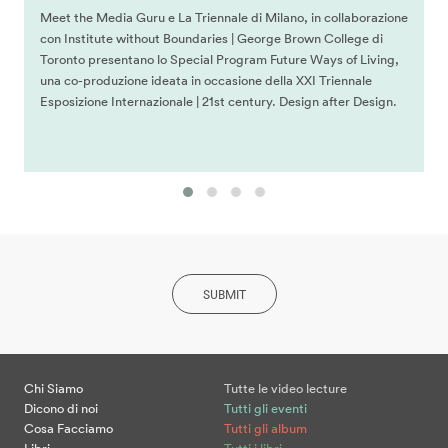
Meet the Media Guru e La Triennale di Milano, in collaborazione
con Institute without Boundaries | George Brown College di
Toronto presentano lo Special Program Future Ways of Living,
una co-­produzione ideata in occasione della XXI Triennale
Esposizione Internazionale ­| 21st century. Design after Design.
SUBMIT
Chi Siamo
Tutte le video lecture
Dicono di noi
Tutti gli eventi
Cosa Facciamo
Tutti gli album