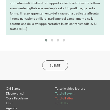
appuntamenti finalizzati ad approfondire la relazione tra lettura
e ambiente digitale e le sue implicazioni in pratiche, generi e
forme. Il terzo appuntamento della rassegna dedicata affronta
il tema narrazione e filiere: parliamo del cambiamento nella
costruzione dello sviluppo narrativo in ottica transmediale. Si
tratta di […]
SUBMIT
Chi Siamo
Tutte le video lecture
Dicono di noi
Tutti gli eventi
Cosa Facciamo
Tutti gli album
Libri
Tutti i libri
Agenda