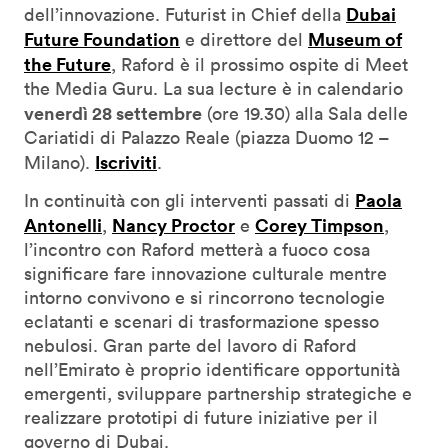
Dubai
dell’innovazione. Futurist in Chief della
Future Foundation
Museum of
e direttore del
the Future
, Raford è il prossimo ospite di Meet
the Media Guru. La sua lecture è in calendario
venerdì 28 settembre
(ore 19.30) alla Sala delle
Cariatidi di Palazzo Reale (piazza Duomo 12 –
Iscriviti
Milano).
.
Paola
In continuità con gli interventi passati di
Antonelli
Nancy Proctor
Corey Timpson
,
e
,
l’incontro con Raford metterà a fuoco cosa
significare fare innovazione culturale mentre
intorno convivono e si rincorrono tecnologie
eclatanti e scenari di trasformazione spesso
nebulosi. Gran parte del lavoro di Raford
nell’Emirato è proprio identificare opportunità
emergenti, sviluppare partnership strategiche e
realizzare prototipi di future iniziative per il
governo di Dubai.