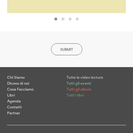
SUBMIT
Chi Siamo
Tutte le video lecture
Dicono di noi
Tutti gli eventi
Cosa Facciamo
Tutti gli album
Libri
Tutti i libri
Agenda
Contatti
Partner