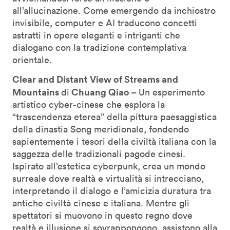
all’allucinazione. Come emergendo da inchiostro
invisibile, computer e AI traducono concetti
astratti in opere eleganti e intriganti che
dialogano con la tradizione contemplativa
orientale.
Clear and Distant View of Streams and
Mountains
Chuang Qiao –
di
Un esperimento
artistico cyber-cinese che esplora la
“trascendenza eterea” della pittura paesaggistica
della dinastia Song meridionale, fondendo
sapientemente i tesori della civiltà italiana con la
saggezza delle tradizionali pagode cinesi.
Ispirato all’estetica cyberpunk, crea un mondo
surreale dove realtà e virtualità si intrecciano,
interpretando il dialogo e l’amicizia duratura tra
antiche civiltà cinese e italiana. Mentre gli
spettatori si muovono in questo regno dove
realtà e illusione si sovrappongono, assistono alla