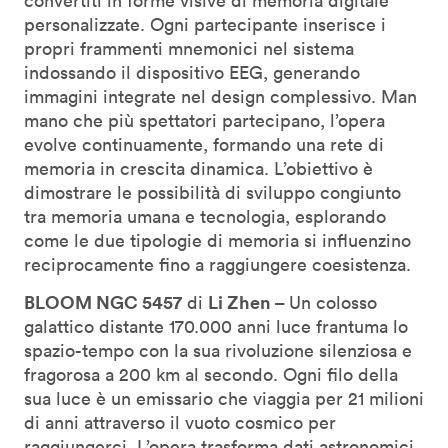
convertiti in forme visive di memoria digitale
personalizzate. Ogni partecipante inserisce i
propri frammenti mnemonici nel sistema
indossando il dispositivo EEG, generando
immagini integrate nel design complessivo. Man
mano che più spettatori partecipano, l’opera
evolve continuamente, formando una rete di
memoria in crescita dinamica. L’obiettivo è
dimostrare le possibilità di sviluppo congiunto
tra memoria umana e tecnologia, esplorando
come le due tipologie di memoria si influenzino
reciprocamente fino a raggiungere coesistenza.
BLOOM NGC 5457
Li Zhen –
di
Un colosso
galattico distante 170.000 anni luce frantuma lo
spazio-tempo con la sua rivoluzione silenziosa e
fragorosa a 200 km al secondo. Ogni filo della
sua luce è un emissario che viaggia per 21 milioni
di anni attraverso il vuoto cosmico per
raggiungerci. L’opera trasforma dati astronomici