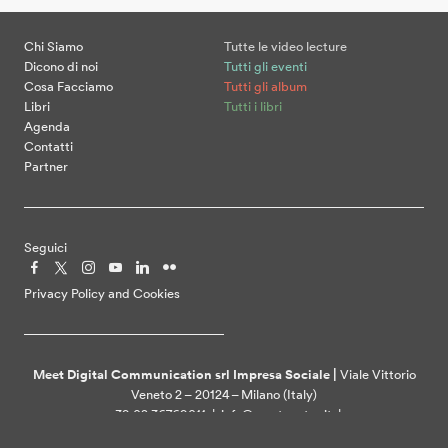
Chi Siamo
Tutte le video lecture
Dicono di noi
Tutti gli eventi
Cosa Facciamo
Tutti gli album
Libri
Tutti i libri
Agenda
Contatti
Partner
Seguici
Privacy Policy and Cookies
Meet Digital Communication srl Impresa Sociale |
Viale Vittorio
Veneto 2 – 20124 – Milano (Italy)
+39 02 36769011 | info@meetcenter.it |
meetdigitalcommunication@ztpec.it| VAT ID 07109390968