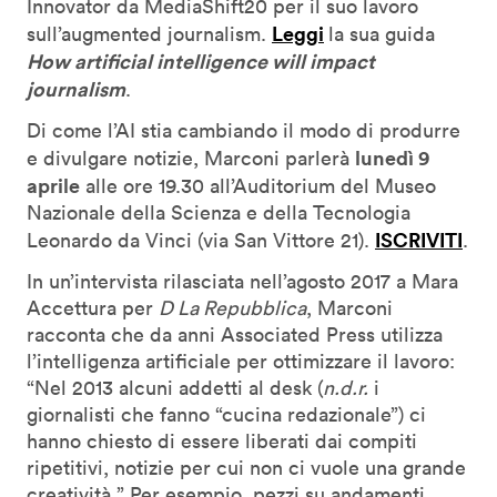
Innovator da MediaShift20 per il suo lavoro
Leggi
sull’augmented journalism.
la sua guida
How artificial intelligence will impact
journalism
.
Di come l’AI stia cambiando il modo di produrre
lunedì 9
e divulgare notizie, Marconi parlerà
aprile
alle ore 19.30 all’Auditorium del Museo
Nazionale della Scienza e della Tecnologia
ISCRIVITI
Leonardo da Vinci (via San Vittore 21).
.
In un’intervista rilasciata nell’agosto 2017 a Mara
Accettura per
D La Repubblica
, Marconi
racconta che da anni Associated Press utilizza
l’intelligenza artificiale per ottimizzare il lavoro:
“Nel 2013 alcuni addetti al desk (
n.d.r.
i
giornalisti che fanno “cucina redazionale”) ci
hanno chiesto di essere liberati dai compiti
ripetitivi, notizie per cui non ci vuole una grande
creatività.” Per esempio, pezzi su andamenti