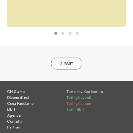
SUBMIT
Chi Siamo
Tutte le video lecture
Dicono di noi
Tutti gli eventi
Cosa Facciamo
Tutti gli album
Libri
Tutti i libri
Agenda
Contatti
Partner